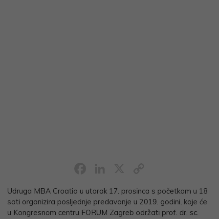
Facebook
LinkedIn
X
Copy
Link
Udruga MBA Croatia u utorak 17. prosinca s početkom u 18
sati organizira posljednje predavanje u 2019. godini, koje će
u Kongresnom centru FORUM Zagreb održati prof. dr. sc.