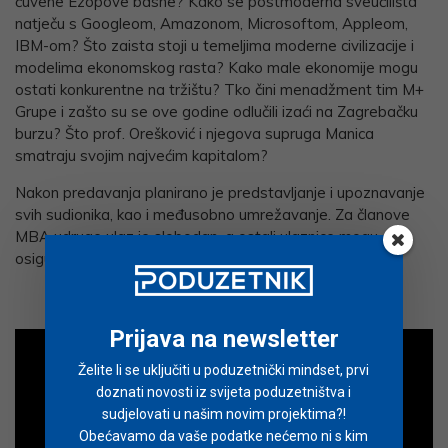
čuvene Ezopove basne? Kako se postmoderna sveučilišta
natječu s Googleom, Amazonom, Microsoftom, Appleom,
IBM-om? Što zaista stoji u temeljima moderne civilizacije i
modelima ekonomskog rasta? Kako male ekonomije mogu
ostati konkurentne na tržištu? Tko čini menadžment tim M+
Grupe i zašto su se ove godine odlučili izaći na Zagrebačku
burzu? Što prof. Orešković i njegova supruga Manica
smatraju svojim najvećim kapitalom?
Nakon predavanja planirano je predstavljanje i upoznavanje
svih sudionika, kao i međusobno umrežavanje. Za članove
MBA udruge ulaz je slobodan, a ostali ulaznice mogu
osigurati putem
Entrio
sustava.
Prijava na newsletter
Želite li se uključiti u poduzetnički mindset, prvi
doznati novosti iz svijeta poduzetništva i
sudjelovati u našim novim projektima?!
Obećavamo da vaše podatke nećemo ni s kim