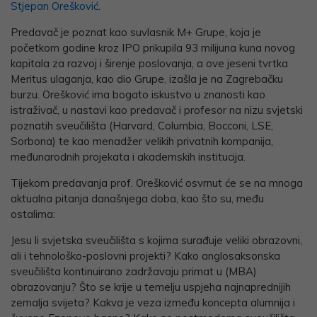
Stjepan Orešković
.
Predavač je poznat kao suvlasnik M+ Grupe, koja je
početkom godine kroz IPO prikupila 93 milijuna kuna novog
kapitala za razvoj i širenje poslovanja, a ove jeseni tvrtka
Meritus ulaganja, kao dio Grupe, izašla je na Zagrebačku
burzu. Orešković ima bogato iskustvo u znanosti kao
istraživač, u nastavi kao predavač i profesor na nizu svjetski
poznatih sveučilišta (Harvard, Columbia, Bocconi, LSE,
Sorbona) te kao menadžer velikih privatnih kompanija,
međunarodnih projekata i akademskih institucija.
Tijekom predavanja prof. Orešković osvrnut će se na mnoga
aktualna pitanja današnjega doba, kao što su, među
ostalima:
Jesu li svjetska sveučilišta s kojima surađuje veliki obrazovni,
ali i tehnološko-poslovni projekti? Kako anglosaksonska
sveučilišta kontinuirano zadržavaju primat u (MBA)
obrazovanju? Što se krije u temelju uspjeha najnaprednijih
zemalja svijeta? Kakva je veza između koncepta alumnija i