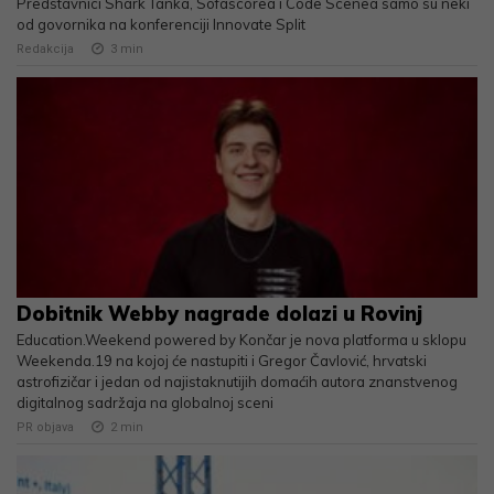
Predstavnici Shark Tanka, Sofascorea i Code Scenea samo su neki
od govornika na konferenciji Innovate Split
Redakcija
3
min
Dobitnik Webby nagrade dolazi u Rovinj
Education.Weekend powered by Končar je nova platforma u sklopu
Weekenda.19 na kojoj će nastupiti i Gregor Čavlović, hrvatski
astrofizičar i jedan od najistaknutijih domaćih autora znanstvenog
digitalnog sadržaja na globalnoj sceni
PR objava
2
min