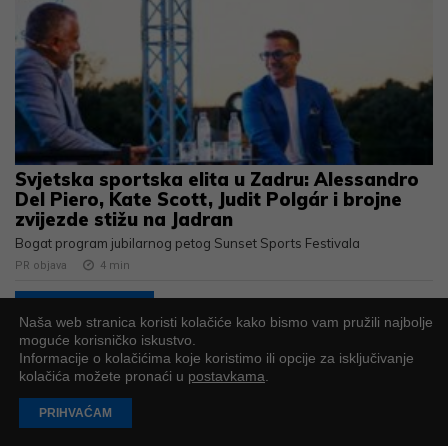
Svjetska sportska elita u Zadru: Alessandro
Del Piero, Kate Scott, Judit Polgár i brojne
zvijezde stižu na Jadran
Bogat program jubilarnog petog Sunset Sports Festivala
PR objava
4
min
UČITAJ JOŠ
Naša web stranica koristi kolačiće kako bismo vam pružili najbolje
moguće korisničko iskustvo.
Informacije o kolačićima koje koristimo ili opcije za isključivanje
kolačića možete pronaći u
postavkama
.
PODUZETNIK
PRIHVAĆAM