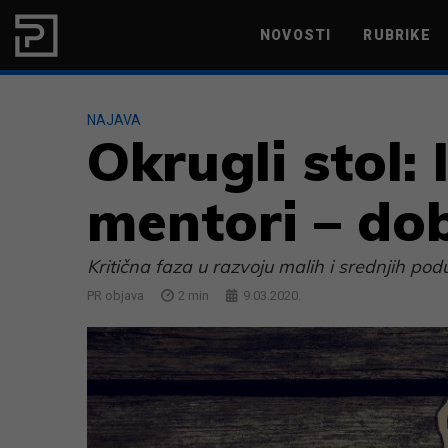
Skip to content
NOVOSTI
RUBRIKE
MARKETING
PRODUKTIVNOST
NAJAVA
Okrugli stol:
mentori – do
Kritična faza u razvoju malih i srednjih podu
PR objava
2
min
9.03.2020.