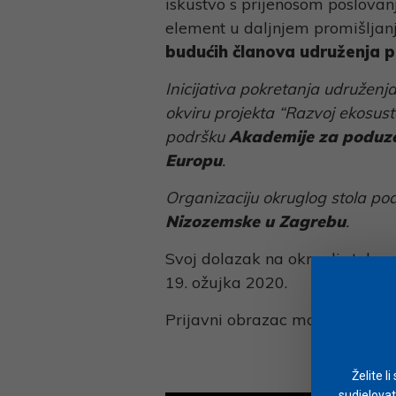
iskustvo s prijenosom poslovanj
element u daljnjem promišljan
budućih članova udruženja p
Inicijativa pokretanja udruženj
okviru projekta “Razvoj ekosus
podršku
Akademije za poduze
Europu
.
Organizaciju okruglog stola pod
Nizozemske u Zagrebu
.
Svoj dolazak na okrugli stol mo
19. ožujka 2020.
Prijavni obrazac možete prona
Želite l
sudjelovat