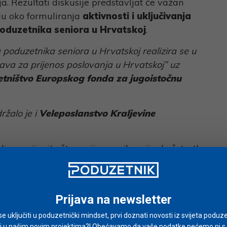
a. Rezultati diskusije predstavljat će važan
ju oko formuliranja
aktivnosti i uključivanja
oduzetnika seniora u Hrvatskoj
.
a poduzetnika seniora u Hrvatskoj realizira se u
tava za prijenos poslovanja u Hrvatskoj” uz
tništvo Europskog fonda za jugoistočnu
ržalo je i
Veleposlanstvo Kraljevine
limo prijavite što ranije, a najkasnije do četvrtka
ći na našoj
web
stranici
www.cepor.hr
.
Prijava na newsletter
i se uključiti u poduzetnički mindset, prvi doznati novosti iz svijeta poduze
i u našim novim projektima?! Obećavamo da vaše podatke nećemo ni s ki