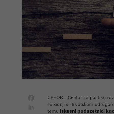
Facebook
CEPOR – Centar za politiku raz
suradnji s Hrvatskom udrugo
LinkedIn
temu
Iskusni poduzetnici ka