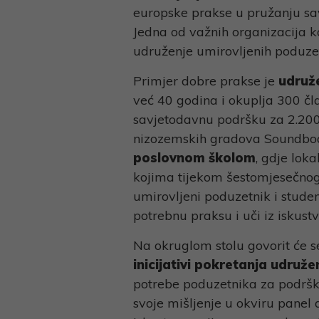
europske prakse u pružanju sa
Jedna od važnih organizacija k
udruženje umirovljenih poduze
Primjer dobre prakse je
udruž
već 40 godina i okuplja 300 čl
savjetodavnu podršku za 2.200
nizozemskih gradova Soundbo
poslovnom školom
, gdje lok
kojima tijekom šestomjesečnog
umirovljeni poduzetnik i student
potrebnu praksu i uči iz iskustva
Na okruglom stolu govorit će 
inicijativi pokretanja udruž
potrebe poduzetnika za podršk
svoje mišljenje u okviru panel d