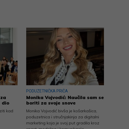
PODUZETNIČKA PRIČA
 za
Monika Vojvodić: Naučila sam se
 dio
boriti za svoje snove
iti kad
Monika Vojvodić bivša je košarkašica,
poduzetnica i stručnjakinja za digitalni
marketing koja je svoj put gradila kroz
sport, modeling i komunikacije