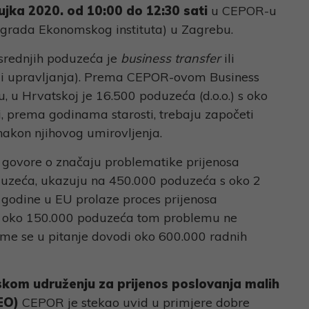
ujka 2020. od 10:00 do 12:30 sati
u CEPOR-u
(zgrada Ekonomskog instituta) u Zagrebu.
 srednjih poduzeća je
business transfer
ili
va i upravljanja). Prema CEPOR-ovom Business
, u Hrvatskoj je 16.500 poduzeća (d.o.o.) s oko
ci, prema godinama starosti, trebaju započeti
nakon njihovog umirovljenja.
 govore o značaju problematike prijenosa
oduzeća, ukazuju na 450.000 poduzeća s oko 2
 godine u EU prolaze proces prijenosa
 u oko 150.000 poduzeća tom problemu ne
ime se u pitanje dovodi oko 600.000 radnih
kom udruženju za prijenos poslovanja malih
EO)
CEPOR je stekao uvid u primjere dobre