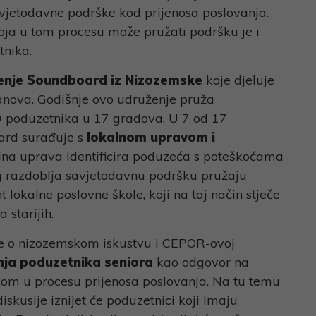
vjetodavne podrške kod prijenosa poslovanja.
oja u tom procesu može pružati podršku je i
tnika.
enje Soundboard iz Nizozemske
koje djeluje
anova. Godišnje ovo udruženje pruža
 poduzetnika u 17 gradova. U 7 od 17
ard surađuje s
lokalnom upravom i
alna uprava identificira poduzeća s poteškoćama
 razdoblja savjetodavnu podršku pružaju
 lokalne poslovne škole, koji na taj način stječe
 starijih.
se o nizozemskom iskustvu i CEPOR-ovoj
enja poduzetnika seniora
kao odgovor na
om u procesu prijenosa poslovanja. Na tu temu
iskusije iznijet će poduzetnici koji imaju