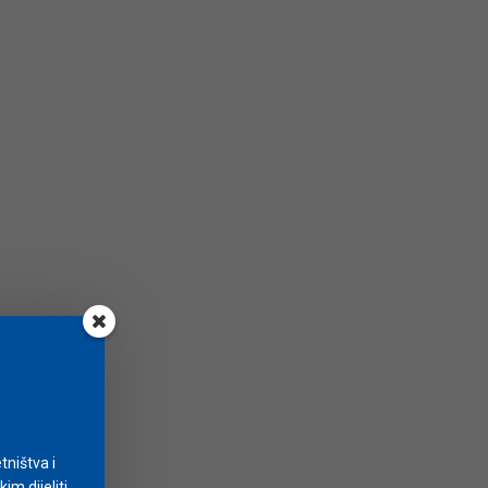
tništva i
m dijeliti.