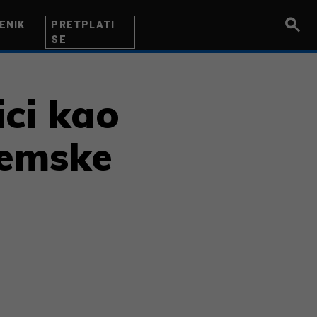
ENIK
PRETPLATI
SE
UZETNIK
INOVACIJA
BITI BOLJI
ici kao
zemske