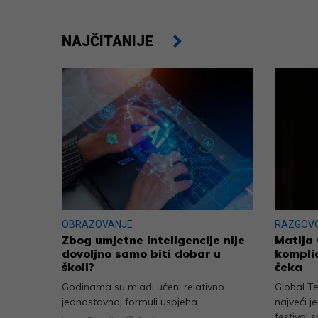
NAJČITANIJE
OBRAZOVANJE
RAZGOV
Zbog umjetne inteligencije nije
Matija 
dovoljno samo biti dobar u
komplic
školi?
čeka
Godinama su mladi učeni relativno
Global T
jednostavnoj formuli uspjeha
najveći j
festival s