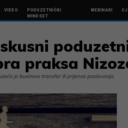
VIDEO
PODUZETNIČKI
WEBINARI
CJ
MINDSET
TEHNOLOGIJA
GREEN FUTURE
NOVAC
ŽIVOTNI STIL
NOVI POD
 Iskusni poduzetn
bra praksa Nizo
zeća je business transfer ili prijenos poslovanja.