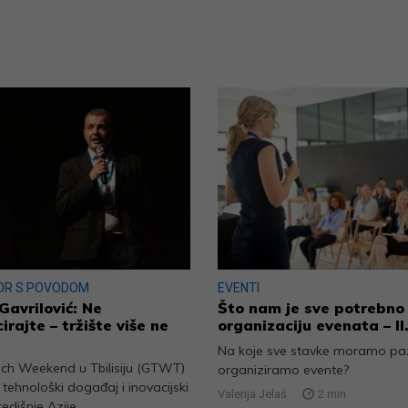
OR S POVODOM
EVENTI
Gavrilović: Ne
Što nam je sve potrebno
irajte – tržište više ne
organizaciju evenata – II.
Na koje sve stavke moramo paz
ech Weekend u Tbilisiju (GTWT)
organiziramo evente?
e tehnološki događaj i inovacijski
Valerija Jelaš
2
min
redišnje Azije