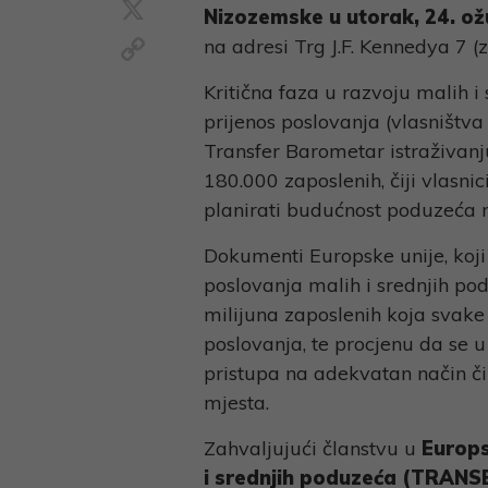
X
Nizozemske
u utorak, 24. ož
Copy
na adresi Trg J.F. Kennedya 7 
Link
Kritična faza u razvoju malih i
prijenos poslovanja (vlasništ
Transfer Barometar istraživanju
180.000 zaposlenih, čiji vlasni
planirati budućnost poduzeća 
Dokumenti Europske unije, koji
poslovanja malih i srednjih p
milijuna zaposlenih koja svake
poslovanja, te procjenu da se
pristupa na adekvatan način č
mjesta.
Zahvaljujući članstvu u
Europs
i srednjih poduzeća
(TRANS