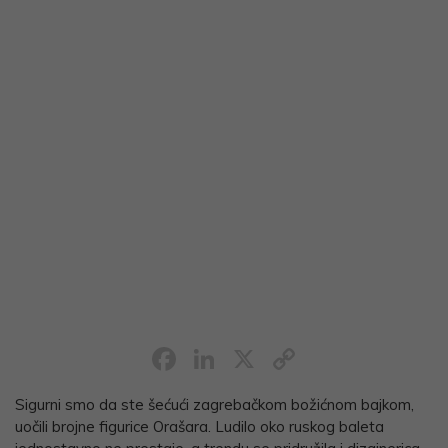
Facebook
LinkedIn
X
Copy
Link
Sigurni smo da ste šećući zagrebačkom božićnom bajkom,
uočili brojne figurice Orašara. Ludilo oko ruskog baleta