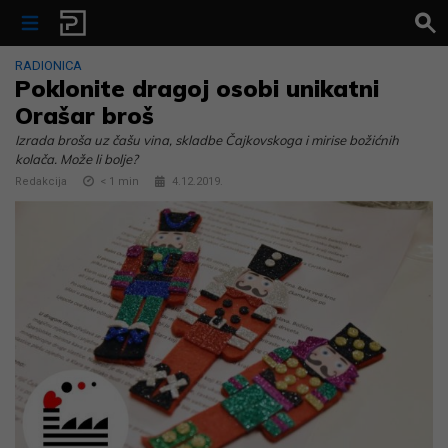
Skip to content
RADIONICA
Poklonite dragoj osobi unikatni
Orašar broš
Izrada broša uz čašu vina, skladbe Čajkovskoga i mirise božićnih
kolača. Može li bolje?
Redakcija
< 1
min
4.12.2019.