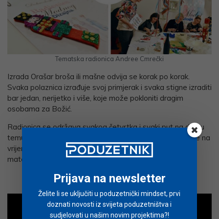
Tematska radionica Andree Cmrečki
Izrada Orašar broša ili mašne odvija se korak po korak.
Svaka polaznica izrađuje svoj primjerak i svaka stigne izraditi
bar jedan, nerijetko i više, koje može pokloniti dragim
osobama za Božić.
Radionica se održava svakog četvrtka i svaki put na drugu
temu. Bitno je pratiti obavijesti na
Facebooku
i prijaviti se na
vrijeme kako biste rezervirali mjesto. U cijenu je uključen
materijal potreban za izradu te piće dobrodošlice.
Prijava na newsletter
Želite li se uključiti u poduzetnički mindset, prvi
doznati novosti iz svijeta poduzetništva i
sudjelovati u našim novim projektima?!