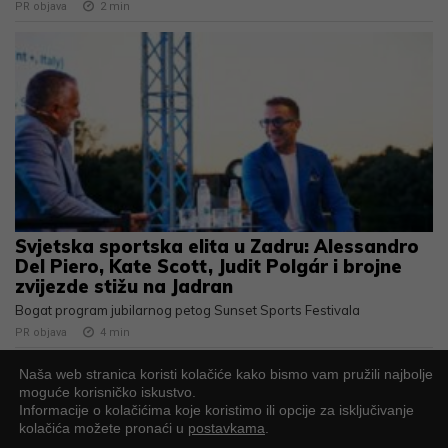
PR objava
2
min
Svjetska sportska elita u Zadru: Alessandro
Del Piero, Kate Scott, Judit Polgár i brojne
zvijezde stižu na Jadran
Bogat program jubilarnog petog Sunset Sports Festivala
PR objava
4
min
Naša web stranica koristi kolačiće kako bismo vam pružili najbolje
UČITAJ JOŠ
moguće korisničko iskustvo.
Informacije o kolačićima koje koristimo ili opcije za isključivanje
kolačića možete pronaći u
postavkama
.