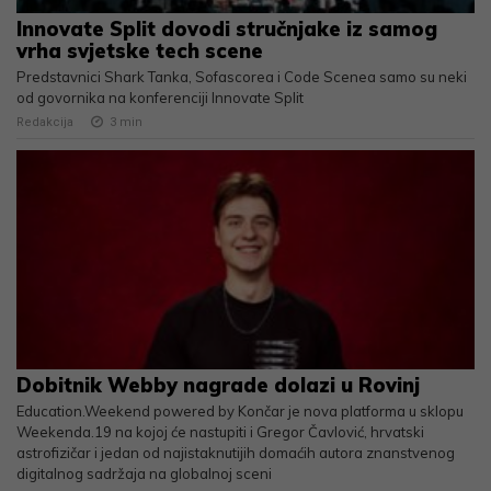
Innovate Split dovodi stručnjake iz samog
vrha svjetske tech scene
Predstavnici Shark Tanka, Sofascorea i Code Scenea samo su neki
od govornika na konferenciji Innovate Split
Redakcija
3
min
Dobitnik Webby nagrade dolazi u Rovinj
Education.Weekend powered by Končar je nova platforma u sklopu
Weekenda.19 na kojoj će nastupiti i Gregor Čavlović, hrvatski
astrofizičar i jedan od najistaknutijih domaćih autora znanstvenog
digitalnog sadržaja na globalnoj sceni