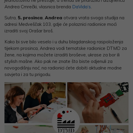
jednostavno ne prestaje, a trendu se pridružila i dizajnerica
Andrea Cmrečki, vlasnica brenda
DaVida’s
.
Sutra,
5. prosinca
,
Andrea
otvara vrata svoga studija na
adresi Medveščak 103, gdje će polaznici radionice moći
izraditi svoj Orašar broš.
Kako bi sve bilo veselo i u duhu blagdanskog raspoloženja
tijekom prosinca, Andrea vodi tematske radionice DTMD za
žene, na kojima možete izraditi broševe, ukrase za bor ili
stylish mašne. Ako pak ne znate što biste odjenuli za
novogodišnju noć, na radionici ćete dobiti aktualne modne
savjeta i za tu prigodu.