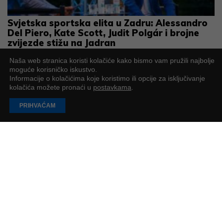
Svjetska sportska elita u Zadru: Alessandro
Del Piero, Kate Scott, Judit Polgár i brojne
zvijezde stižu na Jadran
Bogat program jubilarnog petog Sunset Sports Festivala
Naša web stranica koristi kolačiće kako bismo vam pružili najbolje
PR objava
4
min
moguće korisničko iskustvo.
Informacije o kolačićima koje koristimo ili opcije za isključivanje
kolačića možete pronaći u
postavkama
.
UČITAJ JOŠ
PRIHVAĆAM
PODUZETNIK
Impressum
O nama
Oglašavanje
Za agencije
Arhiva