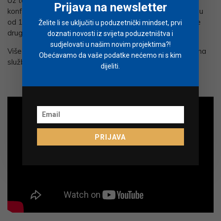
Uz to, kandidati će prisustvovati brojnim strukovnim
Prijava na newsletter
konferencijama i putovati diljem svijeta, a budžet u iznosu
od 10.000 eura pokrit će troškove prijevoza, smještaja te
Želite li se uključiti u poduzetnički mindset, prvi
druge troškove nastale tijekom programa.
doznati novosti iz svijeta poduzetništva i
sudjelovati u našim novim projektima?!
Više informacija o programu i načinu prijave dostupno je na
Obećavamo da vaše podatke nećemo ni s kim
službenoj
web stranici
Lürssen zaklade.
dijeliti.
PRIJAVA