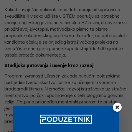
Kako bi uspješno aplicirali, kandidati moraju biti upisani na
sveučilište ili visoko učilište u STEM području uz potrebno
znanje engleskog jezika na minimalno B2 razini, a obvezni su
priložiti svoj životopis, motivacijsko pismo te pismo
preporuke akademskog profesora. Također, od potencijalnih
kandidata očekuje se prijedlog istraživačkog projekta na
temu ‘čiste energije u pomorskoj industriji’ (do 500 riječi) te
ostala prateća dokumentacija.
Studijska putovanja i učenje kroz razvoj
Program izvrsnosti Lürssen zaklade budućim polaznicima
nudi jedinstvena iskustva i prilike za učenjem u vodećim
brodogradilištima u Njemačkoj, razvoj istraživanja uz stručno
mentorstvo, pa čak i upoznavanje s tehnologijama gorivnih
ćelija. Potpuno prilagođen mentorski program te pristup
jedinstvenim istraživanjima, uz potencijalni profesionalni
razvoj karijere unutar Lürssen grupe samo su neke od
prednosti ovog stipendijskog programa.