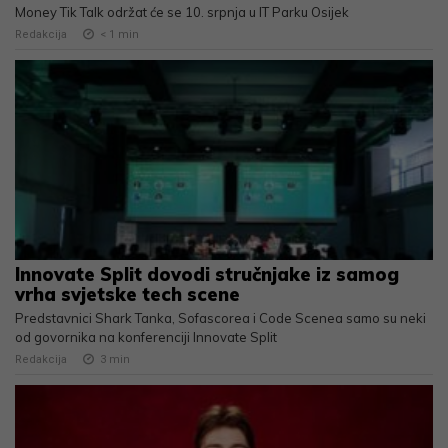
Money Tik Talk održat će se 10. srpnja u IT Parku Osijek
Redakcija
< 1
min
Innovate Split dovodi stručnjake iz samog
vrha svjetske tech scene
Predstavnici Shark Tanka, Sofascorea i Code Scenea samo su neki
od govornika na konferenciji Innovate Split
Redakcija
3
min