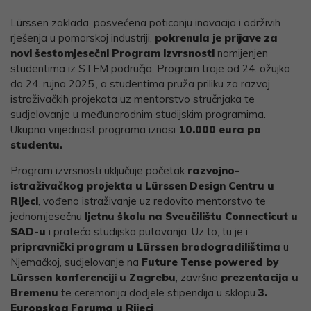
Link
Lürssen zaklada, posvećena poticanju inovacija i održivih
rješenja u pomorskoj industriji,
pokrenula je prijave
za
novi šestomjesečni Program izvrsnosti
namijenjen
studentima iz STEM područja. Program traje od 24. ožujka
do 24. rujna 2025., a studentima pruža priliku za razvoj
istraživačkih projekata uz mentorstvo stručnjaka te
sudjelovanje u međunarodnim studijskim programima.
Ukupna vrijednost programa iznosi
10.000 eura po
studentu.
Program izvrsnosti uključuje početak
razvojno-
istraživačkog projekta u Lürssen Design Centru u
Rijeci
, vođeno istraživanje uz redovito mentorstvo te
jednomjesečnu
ljetnu školu na Sveučilištu Connecticut u
SAD-u
i prateća studijska putovanja. Uz to, tu je i
pripravnički program u Lürssen brodogradilištima
u
Njemačkoj, sudjelovanje na
Future Tense powered by
Lürssen konferenciji u Zagrebu
, završna
prezentacija u
Bremenu
te ceremonija dodjele stipendija u sklopu
3.
Europskog Foruma u Rijeci
.