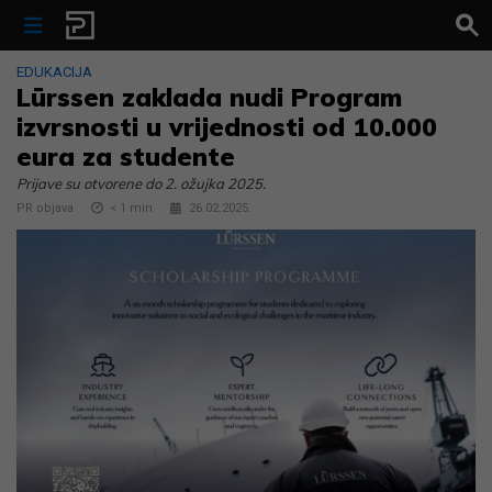
Skip to content
EDUKACIJA
Lürssen zaklada nudi Program
izvrsnosti u vrijednosti od 10.000
eura za studente
Prijave su otvorene do 2. ožujka 2025.
PR objava
< 1
min
26.02.2025.