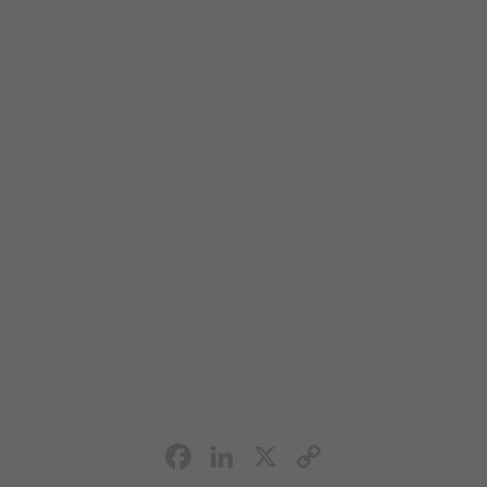
Facebook
LinkedIn
X
Copy