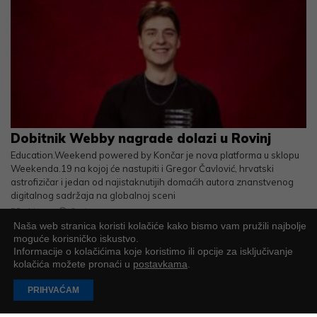
Dobitnik Webby nagrade dolazi u Rovinj
Education.Weekend powered by Končar je nova platforma u sklopu
Weekenda.19 na kojoj će nastupiti i Gregor Čavlović, hrvatski
astrofizičar i jedan od najistaknutijih domaćih autora znanstvenog
digitalnog sadržaja na globalnoj sceni
PR objava
2
min
Naša web stranica koristi kolačiće kako bismo vam pružili najbolje
moguće korisničko iskustvo.
Informacije o kolačićima koje koristimo ili opcije za isključivanje
kolačića možete pronaći u
postavkama
.
PRIHVAĆAM