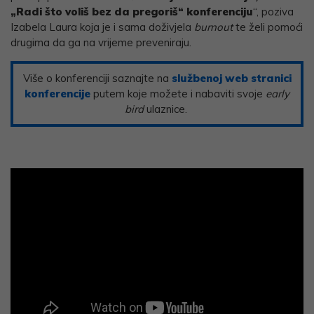
„Radi što voliš bez da pregoriš“ konferenciju
“, poziva
Izabela Laura koja je i sama doživjela
burnout
te želi pomoći
drugima da ga na vrijeme preveniraju.
Više o konferenciji saznajte na
službenoj web stranici
konferencije
putem koje možete i nabaviti svoje
early
bird
ulaznice.