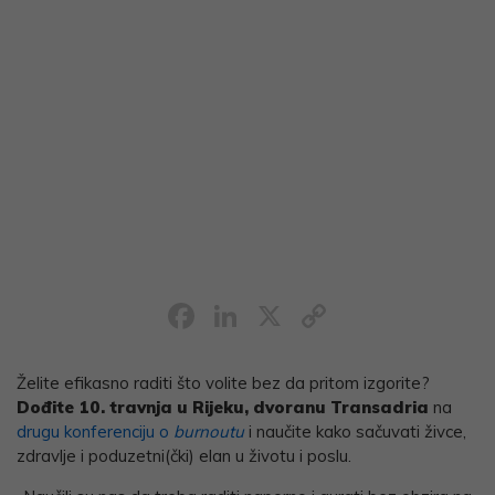
Facebook
LinkedIn
X
Copy
Link
Želite efikasno raditi što volite bez da pritom izgorite?
Dođite 10. travnja u Rijeku, dvoranu Transadria
na
drugu konferenciju o
burnoutu
i naučite kako sačuvati živce,
zdravlje i poduzetni(čki) elan u životu i poslu.