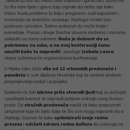
„Naučili su nas da treba raditi naporno i gurati bez obzira na
to što nam tijelo i glava šalju signale da nešto nije kako
treba. Kada pređemo tu liniju i pregorimo, naši kapaciteti i
motivacija se drastično smanjuju. Nastupa totalni lom,
poslovno i privatno. Želimo pokazati da može bolje i
pametnije. Posao i druge životne obveze možemo i moramo
uskladiti sa nama samima.
Naša je dužnost da se
pobrinemo za sebe, a na ovoj konferenciji ćemo
naučiti kako to napraviti
“, poručuje
Izabela Laura
,
idejna začetnica te organizatorica konferencije.
U Rijeku tako stiže
više od 12
vrhunskih predavača i
panelista
iz svih dijelova Hrvatske koji će secirati sindrom
pregorijevanja uzduž i poprijeko.
Sudionici će čuti
iskrene priče stvarnih ljudi
koji su doživjeli
i preživjeli burnout te napravili potpuni redizajn svog života i
posla. Od
stručnih predavača
naučit će kako prepoznati
simptome koje im tijelo šalje te što sve mogu napraviti da si
olakšaju. Saznat će kako
optimizirati svoje radne
procese
i
održati zdravu radnu kulturu
da sačuvaju ne