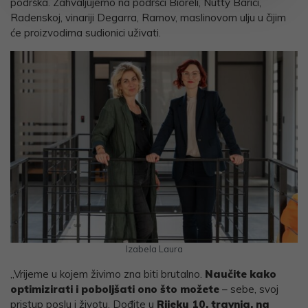
podrška. Zahvaljujemo na podršci Bioreli, Nutty Barici,
Radenskoj, vinariji Degarra, Ramov, maslinovom ulju u čijim
će proizvodima sudionici uživati.
Izabela Laura
„Vrijeme u kojem živimo zna biti brutalno.
Naučite kako
optimizirati i poboljšati ono što možete
– sebe, svoj
pristup poslu i životu. Dođite u
Rijeku 10. travnja, na