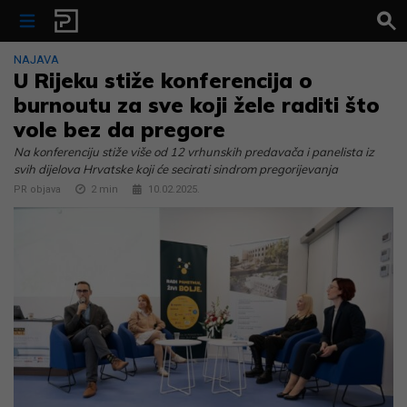
Skip to content
NAJAVA
U Rijeku stiže konferencija o
burnoutu za sve koji žele raditi što
vole bez da pregore
Na konferenciju stiže više od 12 vrhunskih predavača i panelista iz
svih dijelova Hrvatske koji će secirati sindrom pregorijevanja
PR objava
2
min
10.02.2025.