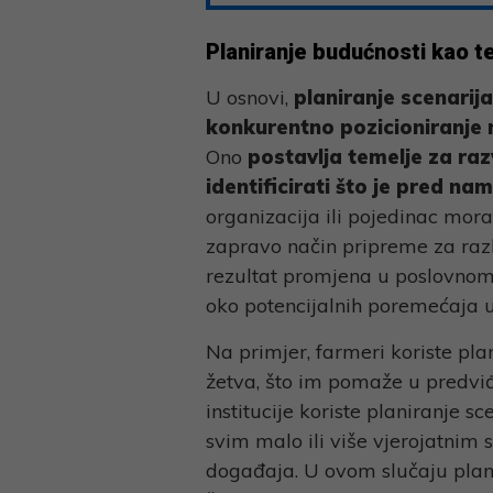
Planiranje budućnosti kao t
U osnovi,
planiranje scenarija
konkurentno pozicioniranje n
Ono
postavlja temelje za raz
identificirati što je pred na
organizacija ili pojedinac morat
zapravo način pripreme za razl
rezultat promjena u poslovnom 
oko potencijalnih poremećaja u 
Na primjer, farmeri koriste pla
žetva, što im pomaže u predviđa
institucije koriste planiranje s
svim malo ili više vjerojatnim 
događaja. U ovom slučaju plani