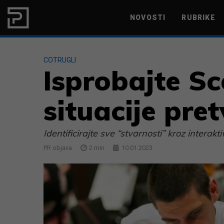
Skip to content
NOVOSTI
RUBRIKE
MARKETING
PRODUKTIVNOST
COTRUGLI
Isprobajte Sc
situacije pret
Identificirajte sve “stvarnosti” kroz inter
PR objava
2
min
10.01.2023.