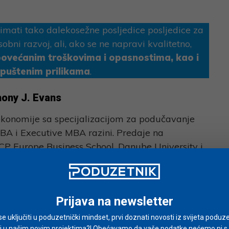
 imati tako dalekosežne posljedice posljedice za
sobni razvoj, ali, ako se ne napravi kvalitetno,
 povećanim troškovima i opasnostima, kao i
puštenim prilikama
.
ony J.
Evans
ekonomije sa specijalizacijom za podučavanje
 i Executive MBA razini. Predaje na
P Europe Business School, Danube University i
Objavio je niz akademskih i poslovnih članaka te
nagers”. Član je MOC Affiliate Faculty na Institutu
a Harvard Business School, a također i član
Prijava na newsletter
 Institutu ekonomskih poslova. Doktorat iz
 Mason University u SAD.
i se uključiti u poduzetnički mindset, prvi doznati novosti iz svijeta poduze
i u našim novim projektima?! Obećavamo da vaše podatke nećemo ni s ki