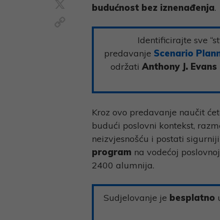
X
budućnost bez iznenađenja
.
Copy
Link
Identificirajte sve 
predavanje
Scenario Plann
održati
Anthony J. Evans
Kroz ovo predavanje naučit ćet
budući poslovni kontekst, razmot
neizvjesnošću i postati sigurnij
program
na vodećoj poslovnoj 
2400 alumnija.
Sudjelovanje je
besplatno
u