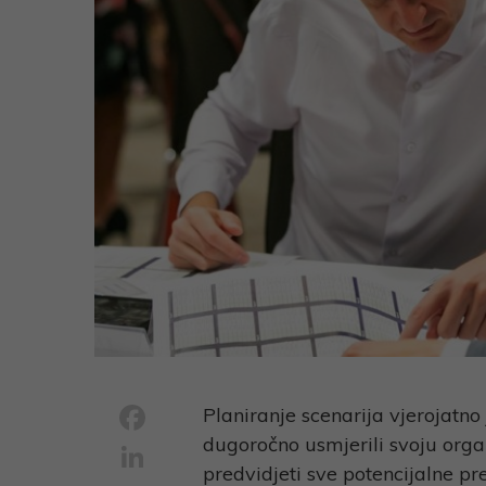
Facebook
Planiranje scenarija
vjerojatno
dugoročno usmjerili svoju orga
LinkedIn
predvidjeti sve potencijalne pr