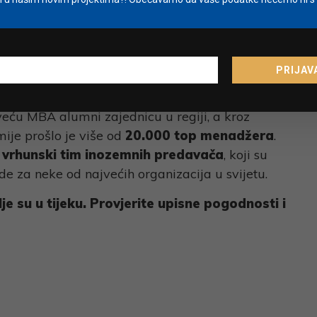
mium poslovnu edukaciju
nim je za poslovnu izvrsnost i rezultate, a slovi
oistočnoj Europi. Tome u prilog govori i
AMBA
PRIJAV
svega
300 škola u svijetu
, što čini manje od dva
lja
. MBA diplomu do sada je steklo
2500
jveću MBA alumni zajednicu u regiji, a kroz
je prošlo je više od
20.000 top menadžera
.
e
vrhunski tim inozemnih predavača
, koji su
de za neke od najvećih organizacija u svijetu.
lje su u tijeku. Provjerite upisne pogodnosti i