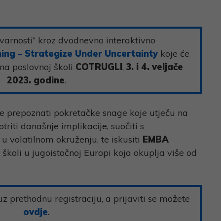
“stvarnosti” kroz dvodnevno interaktivno
ing – Strategize Under Uncertainty
koje će
na poslovnoj školi
COTRUGLI
,
3. i 4. veljače
2023. godine
.
e prepoznati pokretačke snage koje utječu na
riti današnje implikacije, suočiti s
i u volatilnom okruženju, te iskusiti
EMBA
školi u jugoistočnoj Europi koja okuplja više od
z prethodnu registraciju, a prijaviti se možete
ovdje
.