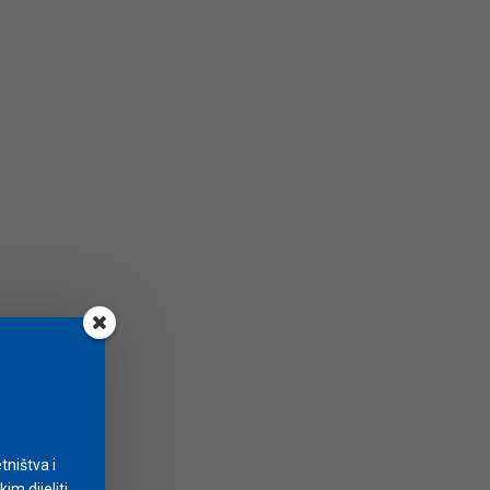
tništva i
m dijeliti.