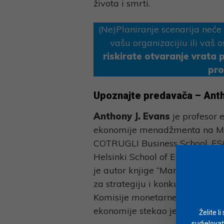
života i smrti.
(Ne)Planiranje scenarija neće
vašu organizacijiu ili vaš o
riskirate otvaranje vrata
pro
Upoznajte predavača – Anth
Anthony J. Evans
je profesor 
ekonomije menadžmenta na MBA
COTRUGLI Business School, ESC
Helsinki School of Economics. 
je autor knjige “Markets for Ma
za strategiju i konkurentnost n
Komisije monetarne politike na
ekonomije stekao je na George
Želite l
sudjelovat