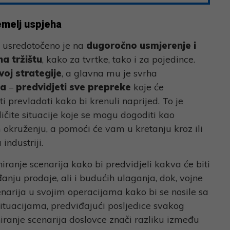
emelj uspjeha
usredotočeno je na
dugoročno usmjerenje i
a tržištu
, kako za tvrtke, tako i za pojedince.
voj strategije
, a glavna mu je svrha
ma
–
predvidjeti sve prepreke
koje će
i prevladati kako bi krenuli naprijed. To je
ičite situacije koje se mogu dogoditi kao
okruženju, a pomoći će vam u kretanju kroz ili
industriji.
niranje scenarija kako bi predvidjeli kakva će biti
nju prodaje, ali i budućih ulaganja, dok, vojne
cenarija u svojim operacijama kako bi se nosile sa
situacijama, predviđajući posljedice svakog
ranje scenarija doslovce znači razliku između