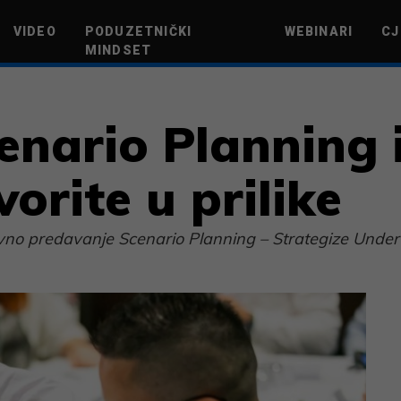
VIDEO
PODUZETNIČKI
WEBINARI
CJ
MINDSET
TEHNOLOGIJA
GREEN FUTURE
NOVAC
ŽIVOTNI STIL
NOVI POD
enario Planning 
vorite u prilike
aktivno predavanje Scenario Planning – Strategize Under