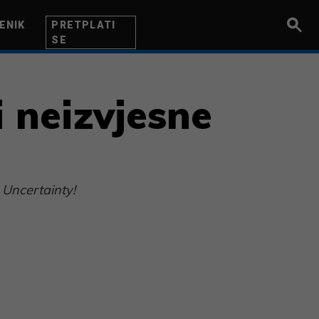
ENIK
PRETPLATI
SE
UZETNIK
INOVACIJA
BITI BOLJI
i neizvjesne
 Uncertainty!