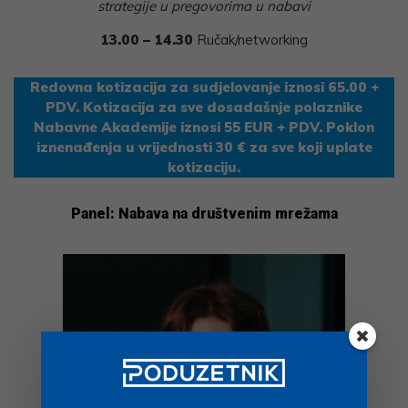
strategije u pregovorima u nabavi
13.00 – 14.30
Ručak/networking
Redovna kotizacija za sudjelovanje iznosi 65.00 +
PDV. Kotizacija za sve dosadašnje polaznike
Nabavne Akademije iznosi 55 EUR + PDV. Poklon
iznenađenja u vrijednosti 30 € za sve koji uplate
kotizaciju.
Panel: Nabava na društvenim mrežama