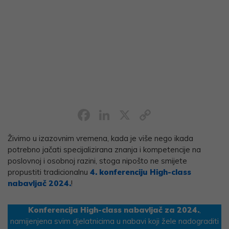
Facebook
LinkedIn
X
Copy
Link
Živimo u izazovnim vremena, kada je više nego ikada
potrebno jačati specijalizirana znanja i kompetencije na
poslovnoj i osobnoj razini, stoga nipošto ne smijete
propustiti tradicionalnu
4. konferenciju High-class
nabavljač 2024.
!
Konferencija
High-class nabavljač za 2024.
,
namijenjena svim djelatnicima u nabavi koji žele nadograditi