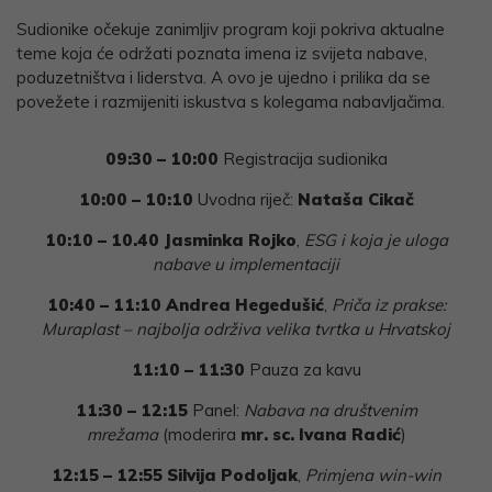
Sudionike očekuje zanimljiv program koji pokriva aktualne
teme koja će održati poznata imena iz svijeta nabave,
poduzetništva i liderstva. A ovo je ujedno i prilika da se
povežete i razmijeniti iskustva s kolegama nabavljačima.
09:30 – 10:00
Registracija sudionika
10:00 – 10:10
Uvodna riječ:
Nataša Cikač
10:10 – 10.40
Jasminka Rojko
,
ESG i koja je uloga
nabave u implementaciji
10:40 – 11:10
Andrea Hegedušić
,
Priča iz prakse:
Muraplast – najbolja održiva velika tvrtka u Hrvatskoj
11:10 – 11:30
Pauza za kavu
11:30 – 12:15
Panel:
Nabava na društvenim
mrežama
(moderira
mr. sc. Ivana Radić
)
12:15 – 12:55 Silvija Podoljak
,
Primjena win-win