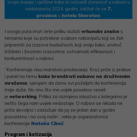
svoja znanja i vještine kako bi ostvarili izvrsnost u nabavi u
nadolazećoj 2024. godini, održat će se
7.
prosinca
u
hotelu Sheraton
.
I ovoga puta imat ćete priliku slušati
vrhunske znalce
s
temama koje su potrebne svakom nabavljaču koji se želi
pripremiti za izazove budućnosti, koji znaju kako, unatoč
tržišnim i životnim izazovima, ostvarivati efikasnost i
konkurentnost u nabavi.
“Konferencije nisu maratoni predavanja. Kroz priče iz prakse
i panel na temu
kako brendirati nabavu na društvenim
mrežama
, vjerujem da ćemo svi poželjeti da konferencija
traje duže. No ono što me uvijek posebno veseli
je
networking
. Prilika za razmjenu iskustva s kolegama je
nešto čega nam uvijek nedostaje. O nabavi se nikada ne
priča dovoljno i zaslužuje da joj se jedan dan u godini
posvetimo i na ovaj način”, rekla je organizatorica
konferencije
Nataša Cikač
.
Program i kotizacija