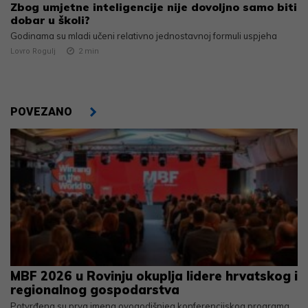
Zbog umjetne inteligencije nije dovoljno samo biti
dobar u školi?
Godinama su mladi učeni relativno jednostavnoj formuli uspjeha
Lovro Rogulj
2
min
POVEZANO
MBF 2026 u Rovinju okuplja lidere hrvatskog i
regionalnog gospodarstva
Potvrđena su prva imena ovogodišnjeg konferencijskog programa