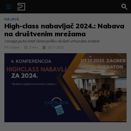
Skip to content
NAJAVA
High-class nabavljač 2024.: Nabava
na društvenim mrežama
I ovoga puta imat ćemo priliku slušati vrhunske znalce!
PR objava
3
min
20.11.2023.