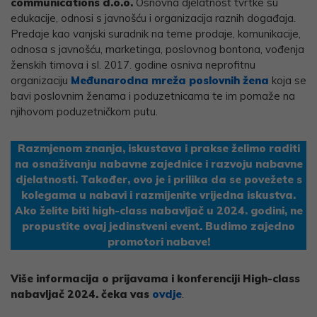
communications d.o.o.
Osnovna djelatnost tvrtke su
edukacije, odnosi s javnošću i organizacija raznih događaja.
Predaje kao vanjski suradnik na teme prodaje, komunikacije,
odnosa s javnošću, marketinga, poslovnog bontona, vođenja
ženskih timova i sl. 2017. godine osniva neprofitnu
organizaciju
Međunarodna mreža poslovnih žena
koja se
bavi poslovnim ženama i poduzetnicama te im pomaže na
njihovom poduzetničkom putu.
Razmjenom znanja, iskustava i prakse želimo raditi
na osnaživanju nabavne zajednice i razvoju nabavne
djelatnosti. Također, ovo je i prilika da se povežete s
kolegama u nabavi i razmijenite vrijedna iskustva.
Ako želite biti high-class nabavljač u 2024. godini, ne
propustite ovaj jedinstveni event. Budimo zajedno
promotori nabave!
Više informacija o prijavama i konferenciji High-class
nabavljač 2024. čeka vas
ovdje
.