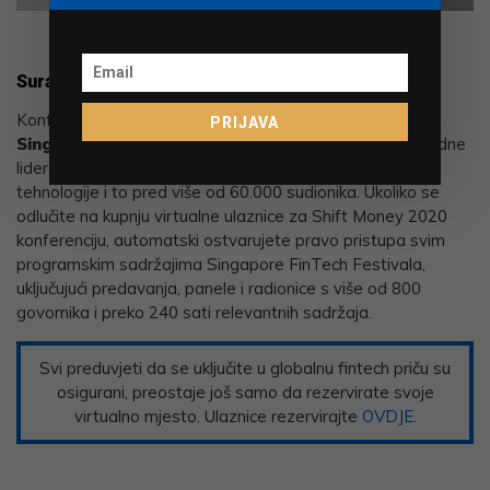
Michael Pötscher (Bitpanda)
Suradnja s najvećim svjetskim fintech festivalom
Konferencija će se premijerno odvijati u suradnji sa
PRIJAVA
Singapore FinTech Festivalom
, koji okuplja
međunarodne
lidere iz područja financija, poslovanja, javnog sektora i
tehnologije
i to pred više od 60.000 sudionika. Ukoliko se
odlučite na kupnju virtualne ulaznice za Shift Money 2020
konferenciju, automatski ostvarujete pravo pristupa svim
programskim sadržajima Singapore FinTech Festivala,
uključujući predavanja, panele i radionice s više od 800
govornika i preko 240 sati relevantnih sadržaja.
Svi preduvjeti da se uključite u globalnu fintech priču su
osigurani, preostaje još samo da rezervirate svoje
virtualno mjesto. Ulaznice rezervirajte
OVDJE
.