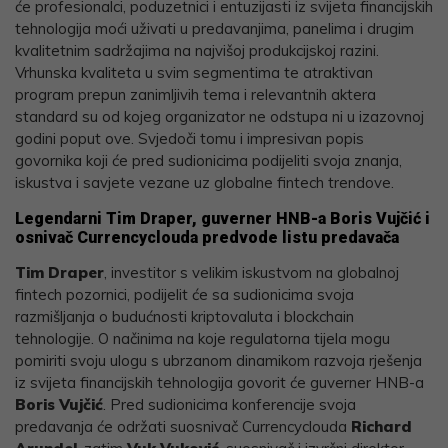
će profesionalci, poduzetnici i entuzijasti iz svijeta financijskih
tehnologija moći uživati u predavanjima, panelima i drugim
kvalitetnim sadržajima na najvišoj produkcijskoj razini.
Vrhunska kvaliteta u svim segmentima te atraktivan
program prepun zanimljivih tema i relevantnih aktera
standard su od kojeg organizator ne odstupa ni u izazovnoj
godini poput ove. Svjedoči tomu i impresivan popis
govornika koji će pred sudionicima podijeliti svoja znanja,
iskustva i savjete vezane uz globalne fintech trendove.
Legendarni Tim Draper, guverner HNB-a Boris Vujčić i
osnivač Currencyclouda predvode listu predavača
Tim Draper
, investitor s velikim iskustvom na globalnoj
fintech pozornici, podijelit će sa sudionicima svoja
razmišljanja o budućnosti kriptovaluta i blockchain
tehnologije. O načinima na koje regulatorna tijela mogu
pomiriti svoju ulogu s ubrzanom dinamikom razvoja rješenja
iz svijeta financijskih tehnologija govorit će guverner HNB-a
Boris Vujčić
. Pred sudionicima konferencije svoja
predavanja će održati suosnivač Currencyclouda
Richard