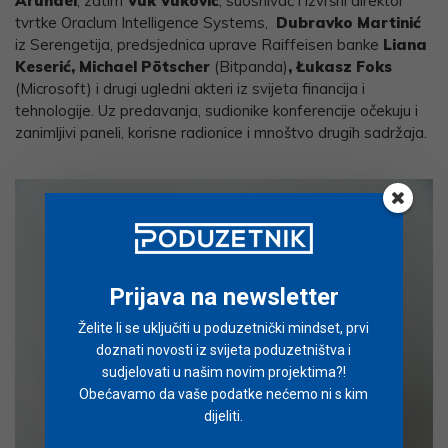
Arundel
, zatim
Vuk Vuković
, suosnivač i izvršni direktor
tvrtke Oraclum Intelligence Systems,
Dubravko Martinić
iz Serengetija, predsjednica uprave Raiffeisen banke
Liana
Keserić, Michael Pötscher
(Bitpanda)
, Łukasz Foks
(Microsoft) i drugi ugledni akteri iz svijeta financija i
tehnologije. Uz predavanja, sudionike konferencije očekuju i
zanimljivi paneli, korisne radionice i mnoštvo drugih sadržaja.
Prijava na newsletter
Želite li se uključiti u poduzetnički mindset, prvi
doznati novosti iz svijeta poduzetništva i
sudjelovati u našim novim projektima?!
Obećavamo da vaše podatke nećemo ni s kim
dijeliti.