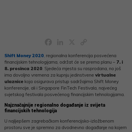
Facebook
LinkedIn
X
Copy
Link
Shift Money 2020
,
regionalna konferencija posvećena
financijskim tehnologijama, održat će se prema planu –
7. i
8. prosinca 2020
. Sjedeća mjesta su rasprodana, no još
ima dovoljno vremena za kupnju jedinstvene
virtualne
ulaznice
koja osigurava pristup sadržajima Shift Money
konferencije, ali i Singapore FinTech Festivala, najvećeg
svjetskog festivala posvećenog financijskim tehnologijama.
Najznačajnije regionalno događanje iz svijeta
financijskih tehnologija
U najljepšem zagrebačkom konferencijsko-izložbenom
prostoru sve je spremno za dvodnevno događanje na kojem