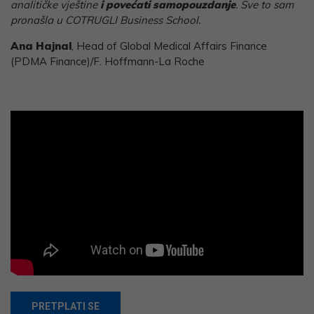
analitičke vještine
i povećati samopouzdanje
. Sve to sam
pronašla u COTRUGLI Business School.
Ana Hajnal
, Head of Global Medical Affairs Finance
(PDMA Finance)/F. Hoffmann-La Roche
PRETPLATI SE