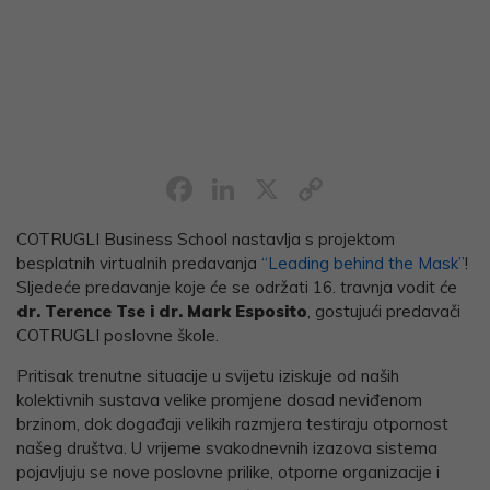
Facebook
LinkedIn
X
Copy
Link
COTRUGLI Business School nastavlja s projektom
besplatnih virtualnih predavanja
“Leading behind the Mask”
!
Sljedeće predavanje koje će se održati 16. travnja vodit će
dr. Terence Tse i dr. Mark Esposito
, gostujući predavači
COTRUGLI poslovne škole.
Pritisak trenutne situacije u svijetu iziskuje od naših
kolektivnih sustava velike promjene dosad neviđenom
brzinom, dok događaji velikih razmjera testiraju otpornost
našeg društva. U vrijeme svakodnevnih izazova sistema
pojavljuju se nove poslovne prilike, otporne organizacije i