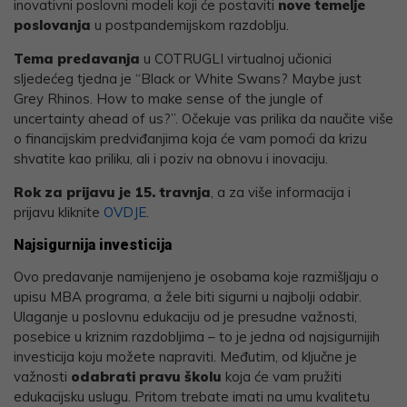
inovativni poslovni modeli koji će postaviti
nove temelje
poslovanja
u postpandemijskom razdoblju.
Tema predavanja
u COTRUGLI virtualnoj učionici
sljedećeg tjedna je “Black or White Swans? Maybe just
Grey Rhinos. How to make sense of the jungle of
uncertainty ahead of us?”. Očekuje vas prilika da naučite više
o financijskim predviđanjima koja će vam pomoći da krizu
shvatite kao priliku, ali i poziv na obnovu i inovaciju.
Rok za prijavu je 15. travnja
, a za više informacija i
prijavu kliknite
OVDJE
.
Najsigurnija investicija
Ovo predavanje namijenjeno je osobama koje razmišljaju o
upisu MBA programa, a žele biti sigurni u najbolji odabir.
Ulaganje u poslovnu edukaciju od je presudne važnosti,
posebice u kriznim razdobljima – to je jedna od najsigurnijih
investicija koju možete napraviti. Međutim, od ključne je
važnosti
odabrati pravu školu
koja će vam pružiti
edukacijsku uslugu. Pritom trebate imati na umu kvalitetu