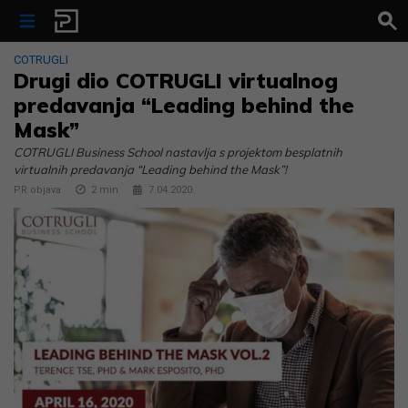
Skip to content
COTRUGLI
Drugi dio COTRUGLI virtualnog
predavanja “Leading behind the
Mask”
COTRUGLI Business School nastavlja s projektom besplatnih
virtualnih predavanja “Leading behind the Mask”!
PR objava
2
min
7.04.2020.