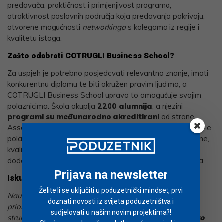
predavača, praktičnost i primjenjivost programa,
atraktivnost poslovnih područja koja predavanja pokrivaju,
otvorene mogućnosti
networkinga
s kolegama iz regije i
kvalitetu istoga.
Zašto odabrati COTRUGLI Business School?
Za uspjeh je potrebno posjedovati relevantno znanje, imati
konkurentnu diplomu te biti okružen pravim ljudima, a
COTRUGLI Business School upravo to omogućuje svojim
polaznicima. Škola okuplja
2200 alumnija
, a njezini
programi su međunarodno akreditirani
od strane
Assocation of MBAs (AMBA). Priznanje od strane AMBA-e
polaznicima jamči prepoznatljivost i konkurentnost diplome,
kvalitetu predavača, iskustvo i relevantnost polaznika te
dodatne aktivnosti koje podržavaju
networking
polaznika.
Prijava na newsletter
Iskustva COTRUGLI alumnija:
Želite li se uključiti u poduzetnički mindset, prvi
Naučio sam kako pristupiti izazovima, kako odrediti
doznati novosti iz svijeta poduzetništva i
prioritete kad se pojavi multitasking, kako razmišljati na
sudjelovati u našim novim projektima?!
strukturiran način i učinkovito komunicirati ideje.
Ono što