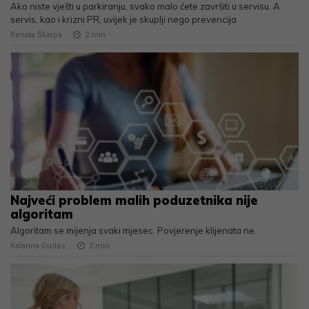
Ako niste vješti u parkiranju, svako malo ćete završiti u servisu. A
servis, kao i krizni PR, uvijek je skuplji nego prevencija
Renata Škarpa
2
min
Najveći problem malih poduzetnika nije
algoritam
Algoritam se mijenja svaki mjesec. Povjerenje klijenata ne.
Katarina Gudec
2
min