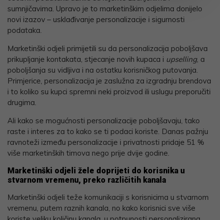
sumnjičavima. Upravo je to marketinškim odjelima donijelo
novi izazov – usklađivanje personalizacije i sigurnosti
podataka.
Marketinški odjeli primijetili su da personalizacija poboljšava
prikupljanje kontakata, stjecanje novih kupaca i
upselling
, a
poboljšanja su vidljiva i na ostatku korisničkog putovanja.
Primjerice, personalizacija je zaslužna za izgradnju brendova
i to koliko su kupci spremni neki proizvod ili uslugu preporučiti
drugima.
Ali kako se mogućnosti personalizacije poboljšavaju, tako
raste i interes za to kako se ti podaci koriste. Danas pažnju
ravnoteži između personalizacije i privatnosti pridaje 51 %
više marketinških timova nego prije dvije godine.
Marketinški odjeli žele doprijeti do korisnika u
stvarnom vremenu, preko različitih kanala
Marketinški odjeli teže komunikaciji s korisnicima u stvarnom
vremenu, putem raznih kanala, no kako korisnici sve više
koriste veliku količinu kanala, u potpunosti personalizirana