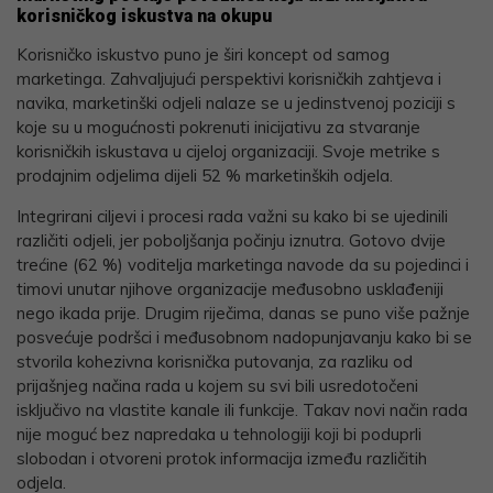
korisničkog iskustva na okupu
Korisničko iskustvo puno je širi koncept od samog
marketinga. Zahvaljujući perspektivi korisničkih zahtjeva i
navika, marketinški odjeli nalaze se u jedinstvenoj poziciji s
koje su u mogućnosti pokrenuti inicijativu za stvaranje
korisničkih iskustava u cijeloj organizaciji. Svoje metrike s
prodajnim odjelima dijeli 52 % marketinških odjela.
Integrirani ciljevi i procesi rada važni su kako bi se ujedinili
različiti odjeli, jer poboljšanja počinju iznutra. Gotovo dvije
trećine (62 %) voditelja marketinga navode da su pojedinci i
timovi unutar njihove organizacije međusobno usklađeniji
nego ikada prije. Drugim riječima, danas se puno više pažnje
posvećuje podršci i međusobnom nadopunjavanju kako bi se
stvorila kohezivna korisnička putovanja, za razliku od
prijašnjeg načina rada u kojem su svi bili usredotočeni
isključivo na vlastite kanale ili funkcije. Takav novi način rada
nije moguć bez napredaka u tehnologiji koji bi poduprli
slobodan i otvoreni protok informacija između različitih
odjela.