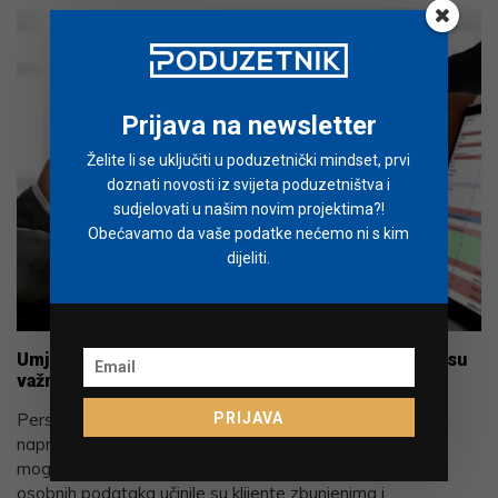
Prijava na newsletter
Želite li se uključiti u poduzetnički mindset, prvi
doznati novosti iz svijeta poduzetništva i
sudjelovati u našim novim projektima?!
Obećavamo da vaše podatke nećemo ni s kim
dijeliti.
Umjetna inteligencija i sigurnost podataka postali su
važne sastavnice korisničkog iskustva
PRIJAVA
Personalizacija korisničkih iskustava značajno je
napredovala.
Umjetna inteligencija
donosi nove razine
mogućnosti, ali sigurnosne politike oko načina korištenja
osobnih podataka učinile su klijente zbunjenima i