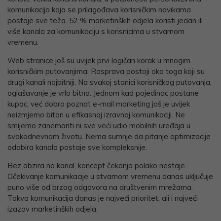
komunikacija koja se prilagođava korisničkim navikama
postaje sve teža. 52 % marketinških odjela koristi jedan ili
više kanala za komunikaciju s korisnicima u stvarnom
vremenu.
Web stranice još su uvijek prvi logičan korak u mnogim
korisničkim putovanjima. Rasprava postoji oko toga koji su
drugi kanali najbitniji. Na svakoj stanici korisničkog putovanja,
oglašavanje je vrlo bitno. Jednom kad pojedinac postane
kupac, već dobro poznat e-mail marketing još je uvijek
neizmjerno bitan u efikasnoj izravnoj komunikaciji. Ne
smijemo zanemariti ni sve veći udio mobilnih uređaja u
svakodnevnom životu. Nema sumnje da pitanje optimizacije
odabira kanala postaje sve kompleksnije.
Bez obzira na kanal, koncept čekanja polako nestaje.
Očekivanje komunikacije u stvarnom vremenu danas uključuje
puno više od brzog odgovora na društvenim mrežama.
Takva komunikacija danas je najveći prioritet, ali i najveći
izazov marketinških odjela.