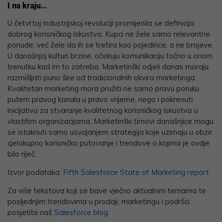
I na kraju…
U četvrtoj industrijskoj revoluciji promijenila se definicija
dobrog korisničkog iskustva. Kupci ne žele samo relevantne
ponude, već žele da ih se tretira kao pojedince, a ne brojeve.
U današnjoj kulturi brzine, očekuju komunikaciju točno u onom
trenutku kad im to zatreba. Marketinški odjeli danas moraju
razmišljati puno šire od tradicionalnih okvira marketinga.
Kvalitetan marketing mora pružiti ne samo pravu poruku
putem pravog kanala u pravo vrijeme, nego i pokrenuti
inicijativu za stvaranje kvalitetnog korisničkog iskustva u
vlastitim organizacijama. Marketinški timovi današnjice mogu
se istaknuti samo usvajanjem strategija koje uzimaju u obzir
cjelokupno korisničko putovanje i trendove o kojima je ovdje
bilo riječ.
Izvor podataka:
Fifth Salesforce State of Marketing report
Za više tekstova koji se bave vječno aktualnim temama te
posljednjim trendovima u prodaji, marketingu i podršci,
posjetite naš
Salesforce blog
.