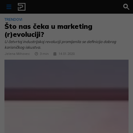
Skip to content
TRENDOVI
Što nas čeka u marketing
(r)evoluciji?
U četvrtoj industrijskoj revoluciji promijenila se definicija dobrog
korisničkog iskustva.
Jelena Mihovec
3
min
14.01.2020.