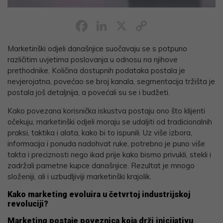
Facebook
LinkedIn
X
Copy
Link
Marketinški odjeli današnjice suočavaju se s potpuno
različitim uvjetima poslovanja u odnosu na njihove
prethodnike. Količina dostupnih podataka postala je
nevjerojatna, povećao se broj kanala, segmentacija tržišta je
postala još detaljnija, a povećali su se i budžeti.
Kako povezana korisnička iskustva postaju ono što klijenti
očekuju, marketinški odjeli moraju se udaljiti od tradicionalnih
praksi, taktika i alata, kako bi to ispunili. Uz više izbora,
informacija i ponuda nadohvat ruke, potrebno je puno više
takta i preciznosti nego ikad prije kako bismo privukli, stekli i
zadržali pametne kupce današnjice. Rezultat je mnogo
složeniji, ali i uzbudljiviji marketinški krajolik.
Kako marketing
evoluira
u četvrtoj industrijskoj
revoluciji?
Marketing postaje poveznica koja drži inicijativu