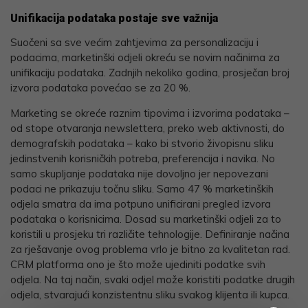
Unifikacija podataka postaje sve važnija
Suočeni sa sve većim zahtjevima za personalizaciju i
podacima, marketinški odjeli okreću se novim načinima za
unifikaciju podataka. Zadnjih nekoliko godina, prosječan broj
izvora podataka povećao se za 20 %.
Marketing se okreće raznim tipovima i izvorima podataka –
od stope otvaranja newslettera, preko web aktivnosti, do
demografskih podataka – kako bi stvorio živopisnu sliku
jedinstvenih korisničkih potreba, preferencija i navika. No
samo skupljanje podataka nije dovoljno jer nepovezani
podaci ne prikazuju točnu sliku. Samo 47 % marketinških
odjela smatra da ima potpuno unificirani pregled izvora
podataka o korisnicima. Dosad su marketinški odjeli za to
koristili u prosjeku tri različite tehnologije. Definiranje načina
za rješavanje ovog problema vrlo je bitno za kvalitetan rad.
CRM platforma ono je što može ujediniti podatke svih
odjela. Na taj način, svaki odjel može koristiti podatke drugih
odjela, stvarajući konzistentnu sliku svakog klijenta ili kupca.