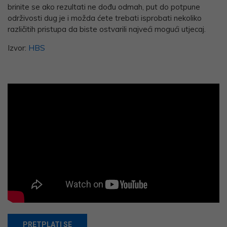
brinite se ako rezultati ne dođu odmah, put do potpune
održivosti dug je i možda ćete trebati isprobati nekoliko
različitih pristupa da biste ostvarili najveći mogući utjecaj.
Izvor:
HBS
PRETPLATI SE