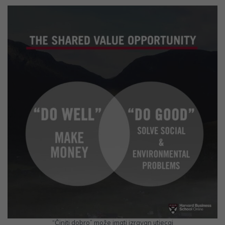
“Činiti dobro” može imati izravan utjecaj