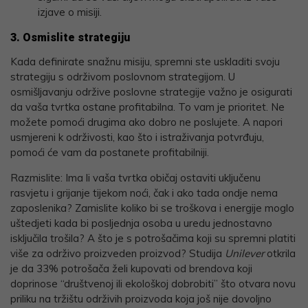
izjave o misiji.
3. Osmislite strategiju
Kada definirate snažnu misiju, spremni ste uskladiti svoju
strategiju s održivom poslovnom strategijom. U
osmišljavanju održive poslovne strategije važno je osigurati
da vaša tvrtka ostane profitabilna. To vam je prioritet. Ne
možete pomoći drugima ako dobro ne poslujete. A napori
usmjereni k održivosti, kao što i istraživanja potvrđuju,
pomoći će vam da postanete profitabilniji.
Razmislite: Ima li vaša tvrtka običaj ostaviti uključenu
rasvjetu i grijanje tijekom noći, čak i ako tada ondje nema
zaposlenika? Zamislite koliko bi se troškova i energije moglo
uštedjeti kada bi posljednja osoba u uredu jednostavno
isključila trošila? A što je s potrošačima koji su spremni platiti
više za održivo proizveden proizvod? Studija
Unilever
otkrila
je da 33% potrošača želi kupovati od brendova koji
doprinose “društvenoj ili ekološkoj dobrobiti” što otvara novu
priliku na tržištu održivih proizvoda koja još nije dovoljno