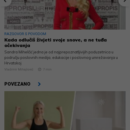
RAZGOVOR S POVODOM
Kada odlučiš živjeti svoje snove, a ne tuđa
očekivanja
Sandra Mihelčić jedna je od najprepoznatljivijih poduzetnica u
području poslovnih medija, edukacije i poslovnog umrežavanja u
Hrvatskoj
Vladimir Mihajlović
7
min
POVEZANO