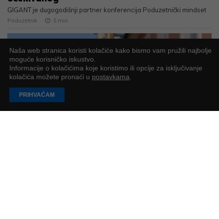
GIGANT je dugogodišnji partner konferencija Poduzetnički mindset
Poduzetnik
5
min
Naša web stranica koristi kolačiće kako bismo vam pružili najbolje
moguće korisničko iskustvo.
Informacije o kolačićima koje koristimo ili opcije za isključivanje
kolačića možete pronaći u
postavkama
.
PRIHVAĆAM
Danko Kočiš: Shvatio sam da je čekanje
neprijatelj uspjeha
Njegova svakodnevica su tri paralelne funkcije: IT/ERP menadžment
u Multinormu, vođenje Talentum Group, koja rješava krizu radne
snage i full-time koordinacija svemirskih projekata A3, kao i
operativa najveće hrvatske svemirske organizacije
Vladimir Mihajlović
11
min