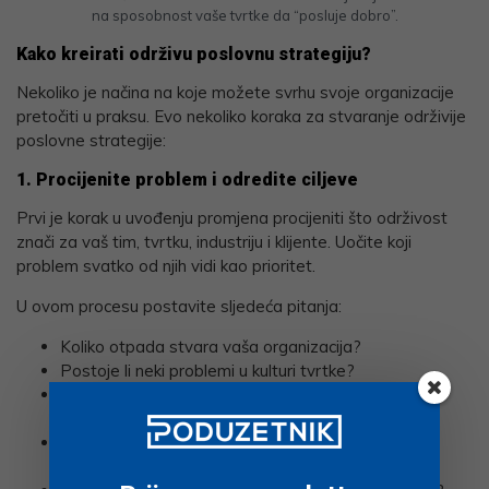
na sposobnost vaše tvrtke da “posluje dobro”.
Kako kreirati održivu poslovnu strategiju
?
Nekoliko je načina na koje možete svrhu svoje organizacije
pretočiti u praksu. Evo nekoliko koraka za stvaranje održivije
poslovne strategije:
1. Procijenite problem i odredite ciljeve
Prvi je korak u uvođenju promjena procijeniti što održivost
znači za vaš tim, tvrtku, industriju i klijente. Uočite koji
problem svatko od njih vidi kao prioritet.
U ovom procesu postavite sljedeća pitanja:
Koliko otpada stvara vaša organizacija?
Postoje li neki problemi u kulturi tvrtke?
Privlačimo li različite kandidate našom praksom
zapošljavanja?
Je li naš proizvod usmjeren na pomoć određenoj
publici?