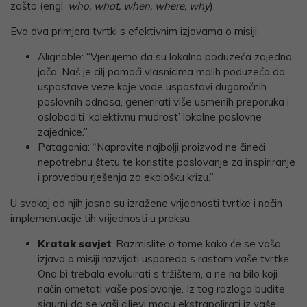
zašto (engl.
who, what, when, where, why
).
Evo dva primjera tvrtki s efektivnim izjavama o misiji:
Alignable: “Vjerujemo da su lokalna poduzeća zajedno
jača. Naš je cilj pomoći vlasnicima malih poduzeća da
uspostave veze koje vode uspostavi dugoročnih
poslovnih odnosa, generirati više usmenih preporuka i
osloboditi ‘kolektivnu mudrost’ lokalne poslovne
zajednice.”
Patagonia: “Napravite najbolji proizvod ne čineći
nepotrebnu štetu te koristite poslovanje za inspiriranje
i provedbu rješenja za ekološku krizu.”
U svakoj od njih jasno su izražene vrijednosti tvrtke i način
implementacije tih vrijednosti u praksu.
Kratak savjet
: Razmislite o tome kako će se vaša
izjava o misiji razvijati usporedo s rastom vaše tvrtke.
Ona bi trebala evoluirati s tržištem, a ne na bilo koji
način ometati vaše poslovanje. Iz tog razloga budite
sigurni da se vaši ciljevi mogu ekstrapolirati iz vaše