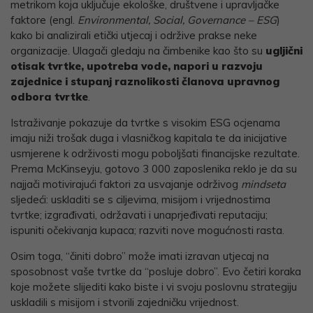
metrikom koja uključuje ekološke, društvene i upravljačke
faktore (engl.
Environmental, Social, Governance – ESG
)
kako bi analizirali etički utjecaj i održive prakse neke
organizacije. Ulagači gledaju na čimbenike kao što su
ugljični
otisak tvrtke, upotreba vode, napori u razvoju
zajednice i stupanj raznolikosti članova upravnog
odbora tvrtke
.
Istraživanje pokazuje da tvrtke s visokim ESG ocjenama
imaju niži trošak duga i vlasničkog kapitala te da inicijative
usmjerene k održivosti mogu poboljšati financijske rezultate.
Prema McKinseyju, gotovo 3 000 zaposlenika reklo je da su
najjači motivirajući faktori za usvajanje održivog
mindseta
sljedeći: uskladiti se s ciljevima, misijom i vrijednostima
tvrtke; izgrađivati, održavati i unaprjeđivati reputaciju;
ispuniti očekivanja kupaca; razviti nove mogućnosti rasta.
Osim toga, “činiti dobro” može imati izravan utjecaj na
sposobnost vaše tvrtke da “posluje dobro”. Evo četiri koraka
koje možete slijediti kako biste i vi svoju poslovnu strategiju
uskladili s misijom i stvorili zajedničku vrijednost.