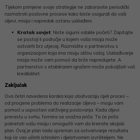
Tijekom primjene svoje strategije ne zaboravite periodički
razmatrati poslovne procese kako biste osigurali da vaši
ciljevi, misija i napredak ostanu usklađeni.
Kratak savjet
: Niste sigurni odakle početi? Zapitajte
se postoji li područje u kojem vaša misija može
ostvariti brz utjecaj. Razmislite o partnerstvu s
organizacijom koja ima misiju sličnu vašoj. Usklađivanje
misija može vam pomoći da brže napredujete. A
partnerstvo s etabliranim igračem može poboljšati vaš
kredibilitet.
Zaključak
Ova četiri navedena koraka koja obuhvaćaju cijeli proces –
od procjene problema do realizacije ciljeva – mogu vam
pomoći u uspostavi održivijeg poslovanja. Kada ciljevi
prerastu u svrhu, formira se snažna priča. Ta će priča
pokretati vašu misiju i omogućiti vam da kreirate akcijski
plan. Ovaj je plan tada spreman za ostvarivanje rezultata
koji će vas učiniti istinskim i djelotvornim izvršiteljem. Ne