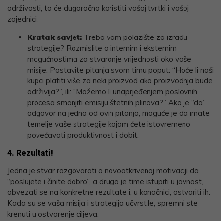
održivosti, to će dugoročno koristiti vašoj tvrtki i vašoj
zajednici.
Kratak savjet:
Treba vam polazište za izradu
strategije? Razmislite o internim i eksternim
mogućnostima za stvaranje vrijednosti oko vaše
misije. Postavite pitanja svom timu poput: “Hoće li naši
kupci platiti više za neki proizvod ako proizvodnja bude
održivija?”, ili: “Možemo li unaprjeđenjem poslovnih
procesa smanjiti emisiju štetnih plinova?” Ako je “da”
odgovor na jedno od ovih pitanja, moguće je da imate
temelje vaše strategije kojom ćete istovremeno
povećavati produktivnost i dobit.
4. Rezultati!
Jedna je stvar razgovarati o novootkrivenoj motivaciji da
“poslujete i činite dobro”, a drugo je time istupiti u javnost,
obvezati se na konkretne rezultate i, u konačnici, ostvariti ih.
Kada su se vaša misija i strategija učvrstile, spremni ste
krenuti u ostvarenje ciljeva.