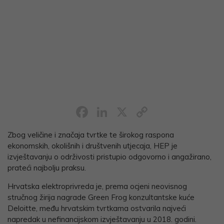
Facebook
LinkedIn
X
Copy
Link
Zbog veličine i značaja tvrtke te širokog raspona
ekonomskih, okolišnih i društvenih utjecaja, HEP je
izvještavanju o održivosti pristupio odgovorno i angažirano,
prateći najbolju praksu.
Hrvatska elektroprivreda je, prema ocjeni neovisnog
stručnog žirija nagrade Green Frog konzultantske kuće
Deloitte, među hrvatskim tvrtkama ostvarila najveći
napredak u nefinancijskom izvještavanju u 2018. godini.