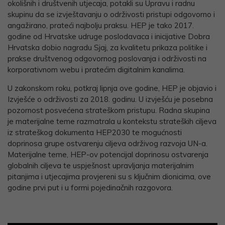
okolišnih i društvenih utjecaja, potakli su Upravu i radnu
skupinu da se izvještavanju o održivosti pristupi odgovorno i
angažirano, prateći najbolju praksu. HEP je tako 2017.
godine od Hrvatske udruge poslodavaca i inicijative Dobra
Hrvatska dobio nagradu Sjaj, za kvalitetu prikaza politike i
prakse društvenog odgovornog poslovanja i održivosti na
korporativnom webu i pratećim digitalnim kanalima.
U zakonskom roku, potkraj lipnja ove godine, HEP je objavio i
Izvješće o održivosti za 2018. godinu. U izvješću je posebna
pozornost posvećena strateškom pristupu. Radna skupina
je materijalne teme razmatrala u kontekstu strateških ciljeva
iz strateškog dokumenta HEP2030 te mogućnosti
doprinosa grupe ostvarenju ciljeva održivog razvoja UN-a.
Materijalne teme, HEP-ov potencijal doprinosu ostvarenja
globalnih ciljeva te uspješnost upravljanja materijalnim
pitanjima i utjecajima provjereni su s ključnim dionicima, ove
godine prvi put i u formi pojedinačnih razgovora.