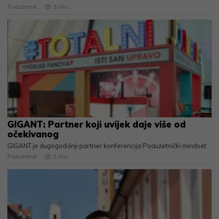
Poduzetnik
3
min
GIGANT: Partner koji uvijek daje više od
očekivanog
GIGANT je dugogodišnji partner konferencija Poduzetnički mindset
Poduzetnik
5
min