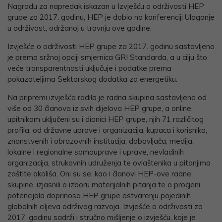
Nagradu za napredak iskazan u Izvješću o održivosti HEP
grupe za 2017. godinu, HEP je dobio na konferenciji Ulaganje
u održivost, održanoj u travnju ove godine.
Izvješće o održivosti HEP grupe za 2017. godinu sastavljeno
je prema sržnoj opciji smjernica GRI Standarda, a u cilju što
veće transparentnosti uključuje i podatke prema
pokazateljima Sektorskog dodatka za energetiku.
Na pripremi izvješća radila je radna skupina sastavljena od
više od 30 članova iz svih dijelova HEP grupe, a online
upitnikom uključeni su i dionici HEP grupe, njih 71 različitog
profila, od državne uprave i organizacija, kupaca i korisnika,
znanstvenih i obrazovnih institucija, dobavljača, medija,
lokalne i regionalne samouprave i uprave, nevladinih
organizacija, strukovnih udruženja te ovlaštenika u pitanjima
zaštite okoliša. Oni su se, kao i članovi HEP-ove radne
skupine, izjasnili o izboru materijalnih pitanja te o procjeni
potencijala doprinosa HEP grupe ostvarenju pojedinih
globalnih ciljeva održivog razvoja. Izvješće o održivosti za
2017. godinu sadrži i stručno mišljenje o izvješću, koje je