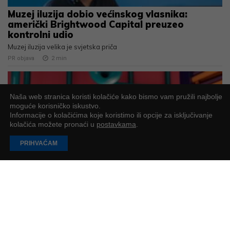
Muzej iluzija dobio većinskog vlasnika:
američki Brightwood Capital preuzeo
kontrolni udio
Muzej iluzija velika je svjetska priča
PR objava
2
min
Naša web stranica koristi kolačiće kako bismo vam pružili najbolje
moguće korisničko iskustvo.
Informacije o kolačićima koje koristimo ili opcije za isključivanje
kolačića možete pronaći u
postavkama
.
PRIHVAĆAM
Muzej smijeha obilježava prvu godišnjicu
humanitarnom inicijativom za mentalno
zdravlje
Kada smijeh postane lijek: siječanj u HaHaHouseu posvećen je
mentalnom zdravlju