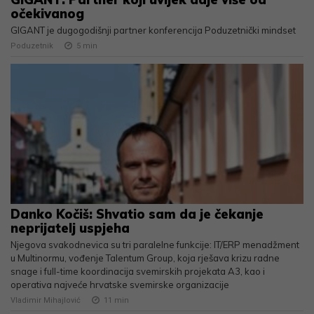
očekivanog
GIGANT je dugogodišnji partner konferencija Poduzetnički mindset
Poduzetnik
5
min
Danko Kočiš: Shvatio sam da je čekanje
neprijatelj uspjeha
Njegova svakodnevica su tri paralelne funkcije: IT/ERP menadžment
u Multinormu, vođenje Talentum Group, koja rješava krizu radne
snage i full-time koordinacija svemirskih projekata A3, kao i
operativa najveće hrvatske svemirske organizacije
Vladimir Mihajlović
11
min