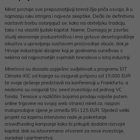
Miret postaje sve prepoznatljiviji brend čija priča osvaja, ili u
najmanju ruku intrigira i najveće skeptike. Dečki će definitivno
nastaviti borbu oslanjajući se, kako na obiteljsku tradiciju,
tako i na vlastiti ljudski kapital. Naime, Domagoj je završio
studij ekonomije poduzetništva i ima gotovo desetogodišnje
iskustvo u upravljanju sustavom proizvodnje obuće, dok je
Hrvoje industrijski dizajner koji je godinama surađivao s
nekima od najpoznatijih svjetskih brendova u istoj industriji.
Miretovci su dosada uspješno sudjelovali u programu EIT
Climate-KIC od kojega su osigurali potporu od 15.000 EUR
te svoje rješenje predstavili na konferenciji u Frankfurtu, a
nedavno su osigurali tzv. seed investiciju od jednog VC
fonda. Tenisice u različitim bojama prodaju najviše putem
online trgovine na svojoj web stranici miret.co, raspon
maloprodajne cijene je između 95 i 125 EUR. Sljedeći veliki
projekt na kojemu intenzivno rade je pokretanje
crowdfunding kampanje kako bi prikupili dodatni razvojni
kapital, dok su istovremeno otvoreni za nove investicije,
suradnje i partnerstva.