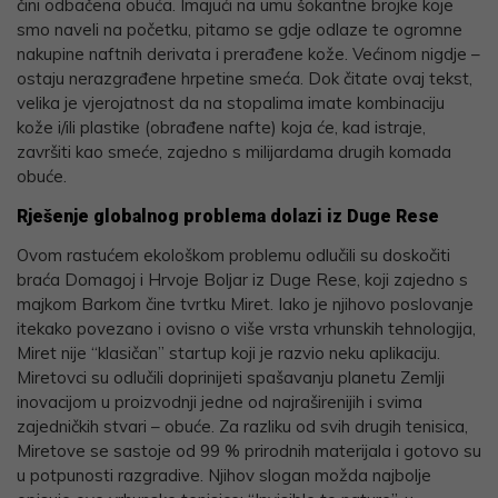
čini odbačena obuća. Imajući na umu šokantne brojke koje
smo naveli na početku, pitamo se gdje odlaze te ogromne
nakupine naftnih derivata i prerađene kože. Većinom nigdje –
ostaju nerazgrađene hrpetine smeća. Dok čitate ovaj tekst,
velika je vjerojatnost da na stopalima imate kombinaciju
kože i/ili plastike (obrađene nafte) koja će, kad istraje,
završiti kao smeće, zajedno s milijardama drugih komada
obuće.
Rješenje globalnog problema dolazi iz Duge Rese
Ovom rastućem ekološkom problemu odlučili su doskočiti
braća Domagoj i Hrvoje Boljar iz Duge Rese, koji zajedno s
majkom Barkom čine tvrtku Miret. Iako je njihovo poslovanje
itekako povezano i ovisno o više vrsta vrhunskih tehnologija,
Miret nije “klasičan” startup koji je razvio neku aplikaciju.
Miretovci su odlučili doprinijeti spašavanju planetu Zemlji
inovacijom u proizvodnji jedne od najraširenijih i svima
zajedničkih stvari – obuće. Za razliku od svih drugih tenisica,
Miretove se sastoje od 99 % prirodnih materijala i gotovo su
u potpunosti razgradive. Njihov slogan možda najbolje