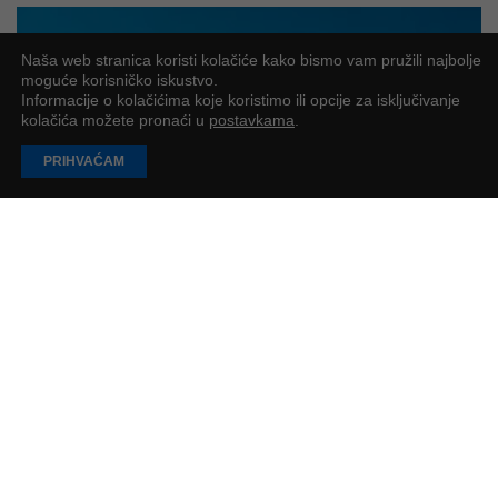
Naša web stranica koristi kolačiće kako bismo vam pružili najbolje
moguće korisničko iskustvo.
Informacije o kolačićima koje koristimo ili opcije za isključivanje
kolačića možete pronaći u
postavkama
.
PRIHVAĆAM
Muzej iluzija dobio većinskog vlasnika:
američki Brightwood Capital preuzeo
kontrolni udio
Muzej iluzija velika je svjetska priča
PR objava
2
min