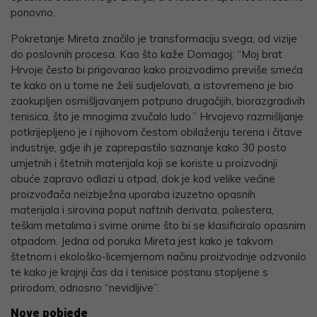
ponovno.
Pokretanje Mireta značilo je transformaciju svega, od vizije
do poslovnih procesa. Kao što kaže Domagoj: “Moj brat
Hrvoje često bi prigovarao kako proizvodimo previše smeća
te kako on u tome ne želi sudjelovati, a istovremeno je bio
zaokupljen osmišljavanjem potpuno drugačijih, biorazgradivih
tenisica, što je mnogima zvučalo ludo.” Hrvojevo razmišljanje
potkrijepljeno je i njihovom čestom obilaženju terena i čitave
industrije, gdje ih je zaprepastilo saznanje kako 30 posto
umjetnih i štetnih materijala koji se koriste u proizvodnji
obuće zapravo odlazi u otpad, dok je kod velike većine
proizvođača neizbježna uporaba izuzetno opasnih
materijala i sirovina poput naftnih derivata, poliestera,
teškim metalima i svime onime što bi se klasificiralo opasnim
otpadom. Jedna od poruka Mireta jest kako je takvom
štetnom i ekološko-licemjernom načinu proizvodnje odzvonilo
te kako je krajnji čas da i tenisice postanu stopljene s
prirodom, odnosno “nevidljive”.
Nove pobjede