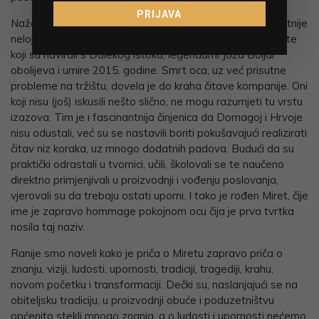
PRIJAVA
Nažalost, uslijed sve osjetnije financijske krize i sve prisutnije
nelojalne konkurencije te jeftinih proizvoda slabije kvalitete
koji su navirali s Dalekog istoka, legendarni Joža Boljar
obolijeva i umire 2015. godine. Smrt oca, uz već prisutne
probleme na tržištu, dovela je do kraha čitave kompanije. Oni
koji nisu (još) iskusili nešto slično, ne mogu razumjeti tu vrstu
izazova. Tim je i fascinantnija činjenica da Domagoj i Hrvoje
nisu odustali, već su se nastavili boriti pokušavajući realizirati
čitav niz koraka, uz mnogo dodatnih padova. Budući da su
praktički odrastali u tvornici, učili, školovali se te naučeno
direktno primjenjivali u proizvodnji i vođenju poslovanja,
vjerovali su da trebaju ostati uporni. I tako je rođen Miret, čije
ime je zapravo hommage pokojnom ocu čija je prva tvrtka
nosila taj naziv.
Ranije smo naveli kako je priča o Miretu zapravo priča o
znanju, viziji, ludosti, upornosti, tradiciji, tragediji, krahu,
novom početku i transformaciji. Dečki su, naslanjajući se na
obiteljsku tradiciju, u proizvodnji obuće i poduzetništvu
općenito stekli mnogo znanja, a o ludosti i upornosti nećemo