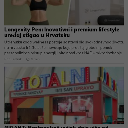
Longevity Pen: Inovativni i premium lifestyle
uređaj stigao u Hrvatsku
U trenutku kada wellness postaje sastavni dio svakodnevnog života,
na hrvatsko tržište stiže inovacija koja prati taj globalni pomak -
personaliziran pristup energiji i vitalnosti kroz NAD+ mikrodoziranje
Poduzetnik
3
min
GIGANT: Partner koji uvijek daje više od