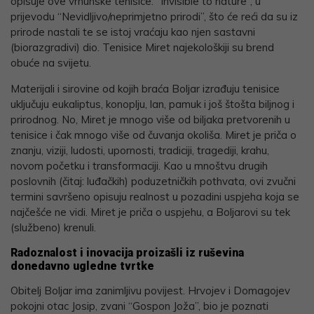
opisuje ove vrhunske tenisice: “Invisible to nature”, u
prijevodu “Nevidljivo/neprimjetno prirodi”, što će reći da su iz
prirode nastali te se istoj vraćaju kao njen sastavni
(biorazgradivi) dio. Tenisice Miret najekološkiji su brend
obuće na svijetu.
Materijali i sirovine od kojih braća Boljar izrađuju tenisice
uključuju eukaliptus, konoplju, lan, pamuk i još štošta biljnog i
prirodnog. No, Miret je mnogo više od biljaka pretvorenih u
tenisice i čak mnogo više od čuvanja okoliša. Miret je priča o
znanju, viziji, ludosti, upornosti, tradiciji, tragediji, krahu,
novom početku i transformaciji. Kao u mnoštvu drugih
poslovnih (čitaj: luđačkih) poduzetničkih pothvata, ovi zvučni
termini savršeno opisuju realnost u pozadini uspjeha koja se
najčešće ne vidi. Miret je priča o uspjehu, a Boljarovi su tek
(službeno) krenuli.
Radoznalost i inovacija proizašli iz ruševina
donedavno ugledne tvrtke
Obitelj Boljar ima zanimljivu povijest. Hrvojev i Domagojev
pokojni otac Josip, zvani “Gospon Joža”, bio je poznati