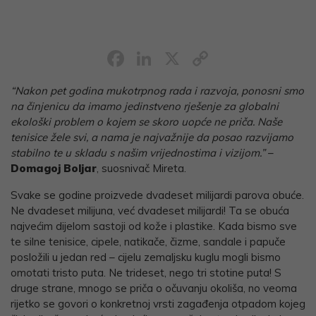
Facebook
LinkedIn
X
Copy
Link
“Nakon pet godina mukotrpnog rada i razvoja, ponosni smo
na činjenicu da imamo jedinstveno rješenje za globalni
ekološki problem o kojem se skoro uopće ne priča. Naše
tenisice žele svi, a nama je najvažnije da posao razvijamo
stabilno te u skladu s našim vrijednostima i vizijom.”
–
Domagoj Boljar
, suosnivač Mireta.
Svake se godine proizvede dvadeset milijardi parova obuće.
Ne dvadeset milijuna, već dvadeset milijardi! Ta se obuća
najvećim dijelom sastoji od kože i plastike. Kada bismo sve
te silne tenisice, cipele, natikače, čizme, sandale i papuče
posložili u jedan red – cijelu zemaljsku kuglu mogli bismo
omotati tristo puta. Ne trideset, nego tri stotine puta! S
druge strane, mnogo se priča o očuvanju okoliša, no veoma
rijetko se govori o konkretnoj vrsti zagađenja otpadom kojeg