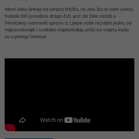
Miret čeka širenje na strana tržišta, no ono što bi nam svima
trebalo biti posebno drago čuti, jest da žele ostati u
Hrvatskoj i nastaviti upravo iz Lijepe naše razvijati jednu od
najinovativnijih i svakako najekološkiju priču na svijetu kada
su u pitanju tenisice.