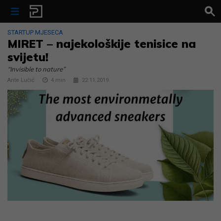
Skip to content
STARTUP MJESECA
MIRET – najekološkije tenisice na
svijetu!
“Invisible to nature”
Ante Lučić
4
min
22.11.2019.