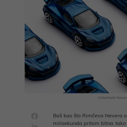
Hotwheels Nevera
Facebook
Baš kao što Rimčeva Nevera ob
milisekunda pritom bitna, tako 
LinkedIn