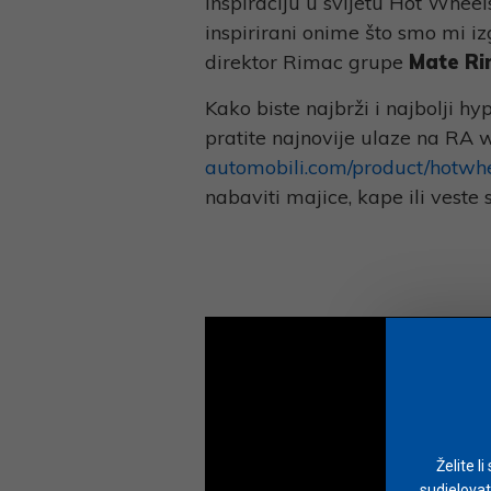
inspiraciju u svijetu Hot Wheelsa
inspirirani onime što smo mi iz
direktor Rimac grupe
Mate R
Kako biste najbrži i najbolji h
pratite najnovije ulaze na RA
automobili.com/product/hotwhe
nabaviti majice, kape ili vest
Želite l
sudjelovat