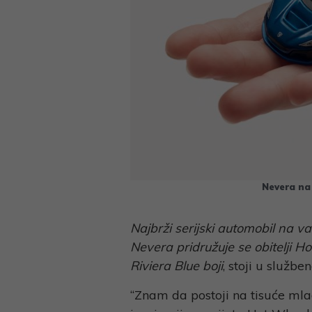
Nevera na
Najbrži serijski automobil na v
Nevera pridružuje se obitelji H
Riviera Blue boji
, stoji u služ
“Znam da postoji na tisuće mlad