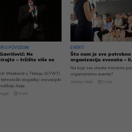
OR S POVODOM
EVENTI
Gavrilović: Ne
Što nam je sve potrebno
irajte – tržište više ne
organizaciju evenata – II.
Na koje sve stavke moramo paz
ech Weekend u Tbilisiju (GTWT)
organiziramo evente?
e tehnološki događaj i inovacijski
Valerija Jelaš
2
min
redišnje Azije
linger
6
min