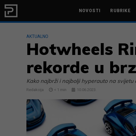
Skip to content
NOVOSTI
RUBRIKE
MARKETING
PRODUKTIVNOST
AKTUALNO
Hotwheels Ri
rekorde u brz
Kako najbrži i najbolji hyperauto na svijet
Redakcija
< 1
min
10.06.2023.