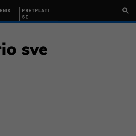
ENIK
PRETPLATI
SE
UZETNIK
INOVACIJA
BITI BOLJI
io sve