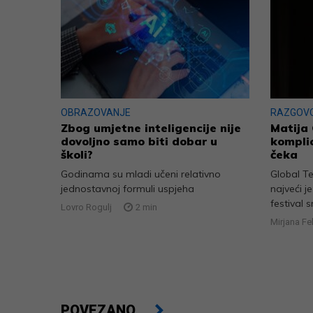
OBRAZOVANJE
RAZGOV
Zbog umjetne inteligencije nije
Matija 
dovoljno samo biti dobar u
komplic
školi?
čeka
Godinama su mladi učeni relativno
Global T
jednostavnoj formuli uspjeha
najveći j
festival s
Lovro Rogulj
2
min
Mirjana Fe
POVEZANO