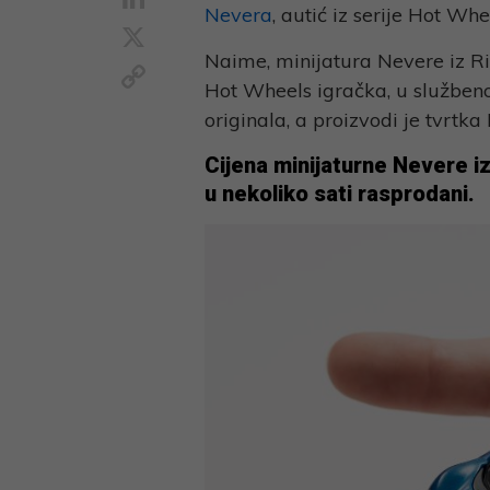
Nevera
, autić iz serije Hot Whe
X
Naime, minijatura Nevere iz 
Copy
Hot Wheels igračka, u službeno
Link
originala, a proizvodi je tvrtka 
Cijena minijaturne Nevere izn
u nekoliko sati rasprodani.