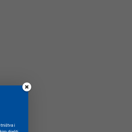
tništva i
m dijeliti.