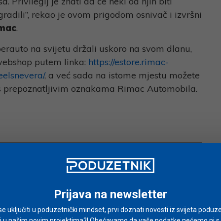
. Privilegij je znati da će neki od njih biti
gradili”, rekao je ovom prigodom osnivač i izvršni
imac
.
yperauto na svijetu držali uskoro na svom dlanu,
 webshop putem linka:
https://estore.rimac-
elsnevera/
, a već sada na istome mjestu možete
e s prepoznatljivim oznakama Rimac Automobila.
Prijava na newsletter
i se uključiti u poduzetnički mindset, prvi doznati novosti iz svijeta poduze
i u našim novim projektima?! Obećavamo da vaše podatke nećemo ni s ki