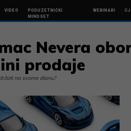
VIDEO
PODUZETNIČKI
WEBINARI
CJ
MINDSET
TEHNOLOGIJA
GREEN FUTURE
NOVAC
ŽIVOTNI STIL
NOVI POD
mac Nevera obor
ini prodaje
u držati na svome dlanu?