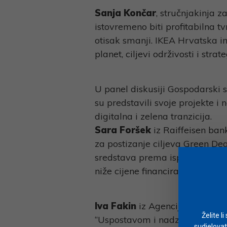
Sanja Končar
, stručnjakinja z
istovremeno biti profitabilna tv
otisak smanji. IKEA Hrvatska im
planet, ciljevi održivosti i stra
U panel diskusiji Gospodarski 
su predstavili svoje projekte i 
digitalna i zelena tranzicija.
Sara Foršek
iz Raiffeisen ban
za postizanje ciljeva Green De
sredstava prema ispravnim zele
niže cijene financiranja što je pr
Iva Fakin
iz Agencije za pravn
Želite l
“Uspostavom i nadzorom potro
sudjelovat