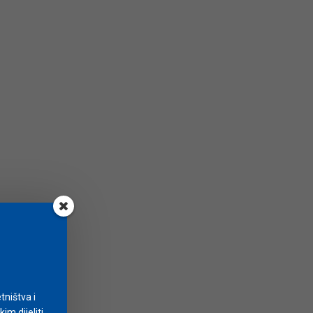
tništva i
m dijeliti.