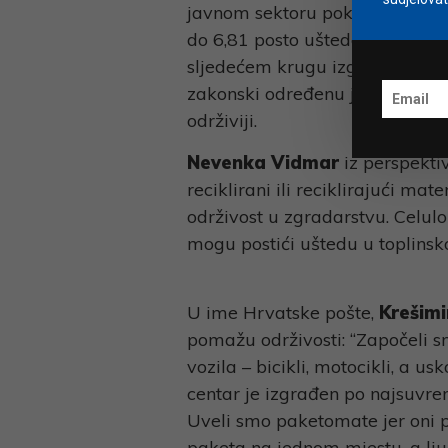
javnom sektoru pokazalo se da
do 6,81 posto uštede među 20.0
sljedećem krugu izgradnje POS-
zakonski određenu jediničnu cije
održiviji.
Nevenka Vidmar
iz perspektiv
reciklirani ili reciklirajući ma
održivost u zgradarstvu. Celulo
mogu postići uštedu u toplinskoj
U ime Hrvatske pošte,
Krešimi
pomažu održivosti: “Započeli s
vozila – bicikli, motocikli, a us
centar je izgrađen po najsuvre
Uveli smo paketomate jer oni po
paketa na jednom mjestu, a lju