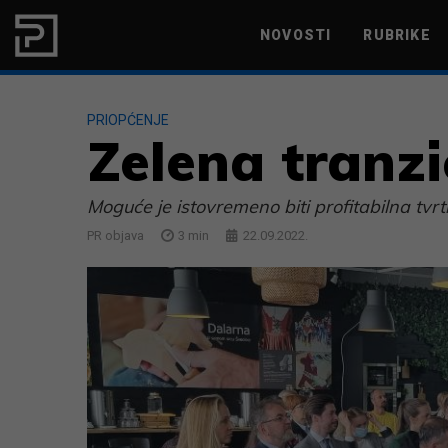
Skip to content
NOVOSTI
RUBRIKE
MARKETING
PRODUKTIVNOST
PRIOPĆENJE
Zelena tranzic
Moguće je istovremeno biti profitabilna tvrtk
PR objava
3
min
22.09.2022.