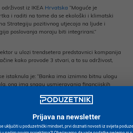
a održivost iz IKEA
Hrvatska
“Moguće je
rtka i raditi na tome da se ekološki i klimatski
a Strategiju pozitivnog utjecaja na ljude i
tegija poslovanja moraju biti integrirani.”
sektor u ulozi trendsetera predstavnici kompanija
načine kako provode 3 stvari, a to su održivost,
ke istaknula je: “Banka ima iznimno bitnu ulogu
ala, ona ima snagu usmjeravanja financijskih
nim i održivim projektima. Cilj je postizanja
ojekt održiviji.”
Prijava na newsletter
i promet i posredovanje nekretninama rekla je:
i se uključiti u poduzetnički mindset, prvi doznati novosti iz svijeta poduze
šnje energije upotrebom sustava u zgradama u
i u našim novim projektima?! Obećavamo da vaše podatke nećemo ni s ki