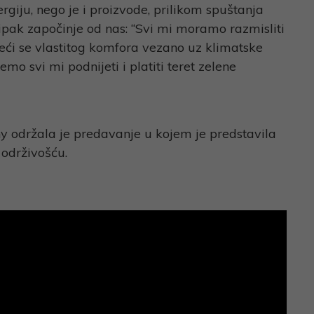
giju, nego je i proizvode, prilikom spuštanja
 ipak započinje od nas: “Svi mi moramo razmisliti
eći se vlastitog komfora vezano uz klimatske
mo svi mi podnijeti i platiti teret zelene
y održala je predavanje u kojem je predstavila
 održivošću.