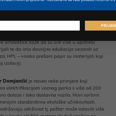
 samo praćenjem potrošnje energije dolazimo
00 objekata u sustavu.” Istaknula je i da će u
ovih stanova, biti gotovo nemoguće ostvariti
nu izgradnje kako bi ti stanovi bili zeleniji i
PRIJAV
e arhitektice kaže da su sve više u upotrebi
terijali te da ima dovoljno edukacija vezanih uz
za, HPL – visoko prešani papir su materijali koji
 izolaciji.
r Domjančić
je naveo neke primjere koji
mo elektrifikacijom voznog parka s više od 200
koro dolaze i lako dostavna vozila. Novi sortirni
menijim standardima ekološke učinkovitosti.
državaju održivost tj. poštar može ostaviti više
di u krugu od 500 metara će doći pješice po