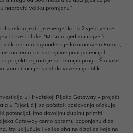
u napraviti veliku promjenu.”
alis rekao je da je energetika doživjela velike
tijeva brze odluke. “Mi smo ujedno i najveći
jevoznik, imamo najmodernije lokomotive u Europi,
e možemo koristiti njihov puni potencijal.
 i projekti izgradnje modernijih pruga. Što više
mo učinili jer su vlakovi zeleniji oblik
investicija u Hrvatskoj: Rijeka Gateway – projekt
la u Rijeci, čiji se početak poslovanja očekuje
i potencijal, ima dovoljnu dubinu primiti
 Rijeka Gateway ćemo opremu pogonjenu dizel
a, što uključuje i velike obalne dizalice koje ne