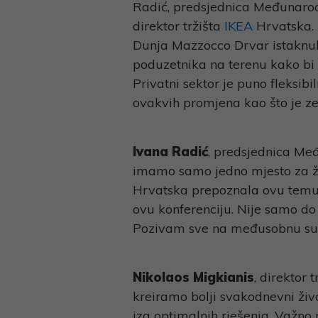
Link
Radić, predsjednica Međunaro
direktor tržišta
IKEA
Hrvatska.
Dunja Mazzocco Drvar istaknula 
poduzetnika na terenu kako bi 
Privatni sektor je puno fleksibi
ovakvih promjena kao što je zel
Ivana Radić
, predsjednica Me
imamo samo jedno mjesto za živ
Hrvatska prepoznala ovu temu 
ovu konferenciju. Nije samo do
Pozivam sve na međusobnu surad
Nikolaos Migkianis
, direktor 
kreiramo bolji svakodnevni živo
iza optimalnih rješenja. Važno n