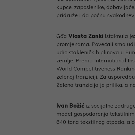
kupce, zaposlenike, dobavljače,
pridruže i da počnu svakodnevno
Gđa
Vlasta Zanki
istaknula j
promjenama. Povećali smo udio 
udio stakleničkih plinova u Eu
zemlje. Prema International I
World Competitiveness Ranking
zelenoj tranziciji. Za usporedb
Zelena tranzicija je prilika, a ne
Ivan Božić
iz socijalne zadru
model gospodarenja tekstilnim
640 tona tekstilnog otpada, a 