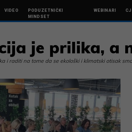
VIDEO
PODUZETNIČKI
WEBINARI
CJ
MINDSET
TEHNOLOGIJA
GREEN FUTURE
NOVAC
ŽIVOTNI STIL
NOVI POD
ija je prilika, a 
a i raditi na tome da se ekološki i klimatski otisak sma