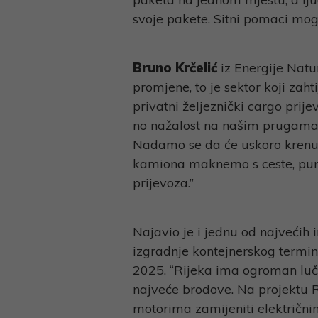
svoje pakete. Sitni pomaci mog
Bruno Krčelić
iz Energije Natur
promjene, to je sektor koji zah
privatni željeznički cargo pri
no nažalost na našim prugama n
Nadamo se da će uskoro krenuti
kamiona maknemo s ceste, puno s
prijevoza.”
Najavio je i jednu od najvećih 
izgradnje kontejnerskog termina
2025. “Rijeka ima ogroman lučk
najveće brodove. Na projektu
motorima zamijeniti električnim