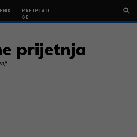
ENIK
PRETPLATI
SE
UZETNIK
INOVACIJA
BITI BOLJI
ne prijetnja
nji