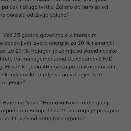
 pa čak i druge tvrtke. Želimo da nam se svi
 donositi održivije odluke.”
e: “Već 25 godina govorimo o klimatskim
obnovljivih izvora energije za 20 % i smanjili
ropi za 20 %. Najagilnije zemlje su skandinavske
nstitute for management and Development, IMD
, Hrvatska je na 46 mjestu po konkurentnosti i
u Skandinavske zemlje su na vrhu ljestvice.
 prijetnja.”
ge Humana Nova: “Humana Nova ima najbolji
 otpadom u Europi. U 2021. zadruga je prikupila
od 2011. više od 3000 tona otpada.”