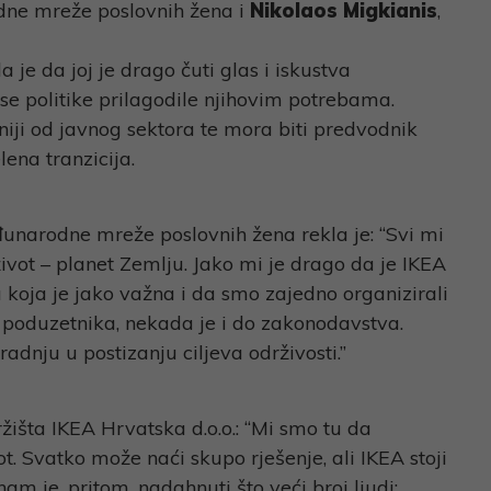
dne mreže poslovnih žena i
Nikolaos Migkianis
,
je da joj je drago čuti glas i iskustva
se politike prilagodile njihovim potrebama.
lniji od javnog sektora te mora biti predvodnik
ena tranzicija.
đunarodne mreže poslovnih žena rekla je: “Svi mi
ot – planet Zemlju. Jako mi je drago da je IKEA
koja je jako važna i da smo zajedno organizirali
 poduzetnika, nekada je i do zakonodavstva.
nju u postizanju ciljeva održivosti.”
tržišta IKEA Hrvatska d.o.o.: “Mi smo tu da
t. Svatko može naći skupo rješenje, ali IKEA stoji
am je, pritom, nadahnuti što veći broj ljudi: