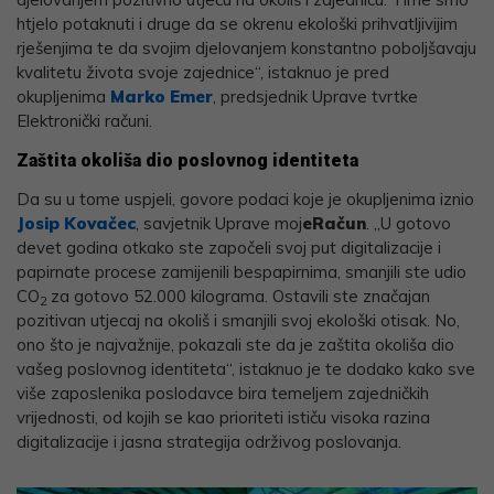
htjelo potaknuti i druge da se okrenu ekološki prihvatljivijim
rješenjima te da svojim djelovanjem konstantno poboljšavaju
kvalitetu života svoje zajednice“, istaknuo je pred
okupljenima
Marko Emer
, predsjednik Uprave tvrtke
Elektronički računi.
Zaštita okoliša dio poslovnog identiteta
Da su u tome uspjeli, govore podaci koje je okupljenima iznio
Josip Kovačec
, savjetnik Uprave moj
eRačun
. „U gotovo
devet godina otkako ste započeli svoj put digitalizacije i
papirnate procese zamijenili bespapirnima, smanjili ste udio
CO
za gotovo 52.000 kilograma. Ostavili ste značajan
2
pozitivan utjecaj na okoliš i smanjili svoj ekološki otisak. No,
ono što je najvažnije, pokazali ste da je zaštita okoliša dio
vašeg poslovnog identiteta“, istaknuo je te dodako kako sve
više zaposlenika poslodavce bira temeljem zajedničkih
vrijednosti, od kojih se kao prioriteti ističu visoka razina
digitalizacije i jasna strategija održivog poslovanja.