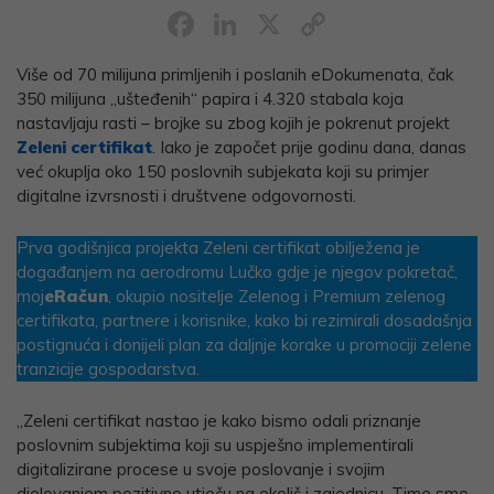
Facebook
LinkedIn
X
Copy
Link
Više od 70 milijuna primljenih i poslanih eDokumenata, čak
350 milijuna „ušteđenih“ papira i 4.320 stabala koja
nastavljaju rasti – brojke su zbog kojih je pokrenut projekt
Zeleni certifikat
. Iako je započet prije godinu dana, danas
već okuplja oko 150 poslovnih subjekata koji su primjer
digitalne izvrsnosti i društvene odgovornosti.
Prva godišnjica projekta Zeleni certifikat obilježena je
događanjem na aerodromu Lučko gdje je njegov pokretač,
moj
eRačun
, okupio nositelje Zelenog i Premium zelenog
certifikata, partnere i korisnike, kako bi rezimirali dosadašnja
postignuća i donijeli plan za daljnje korake u promociji zelene
tranzicije gospodarstva.
„Zeleni certifikat nastao je kako bismo odali priznanje
poslovnim subjektima koji su uspješno implementirali
digitalizirane procese u svoje poslovanje i svojim
djelovanjem pozitivno utječu na okoliš i zajednicu. Time smo