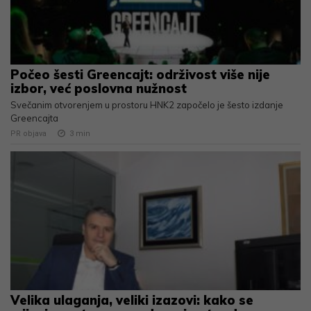
Počeo šesti Greencajt: održivost više nije
izbor, već poslovna nužnost
Svečanim otvorenjem u prostoru HNK2 započelo je šesto izdanje
Greencajta
PR objava
3
min
Velika ulaganja, veliki izazovi: kako se