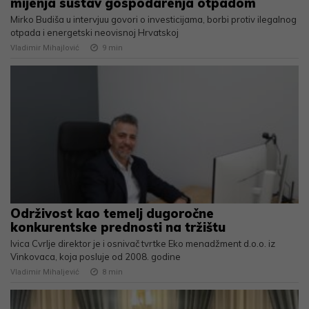
mijenja sustav gospodarenja otpadom
Mirko Budiša u intervjuu govori o investicijama, borbi protiv ilegalnog
otpada i energetski neovisnoj Hrvatskoj
Vladimir Mihajlović
9
min
Održivost kao temelj dugoročne
konkurentske prednosti na tržištu
Ivica Cvrlje direktor je i osnivač tvrtke Eko menadžment d.o.o. iz
Vinkovaca, koja posluje od 2008. godine
Vladimir Mihaljević
8
min