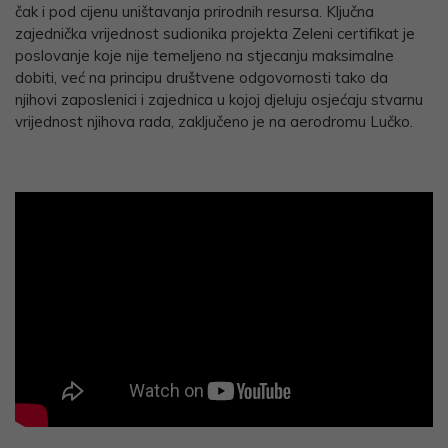
čak i pod cijenu uništavanja prirodnih resursa. Ključna
zajednička vrijednost sudionika projekta Zeleni certifikat je
poslovanje koje nije temeljeno na stjecanju maksimalne
dobiti, već na principu društvene odgovornosti tako da
njihovi zaposlenici i zajednica u kojoj djeluju osjećaju stvarnu
vrijednost njihova rada, zaključeno je na aerodromu Lučko.