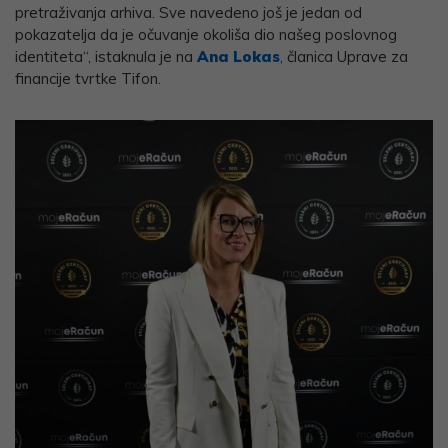
pretraživanja arhiva. Sve navedeno još je jedan od
pokazatelja da je očuvanje okoliša dio našeg poslovnog
identiteta“, istaknula je na
Ana Lokas
, članica Uprave za
financije tvrtke Tifon.