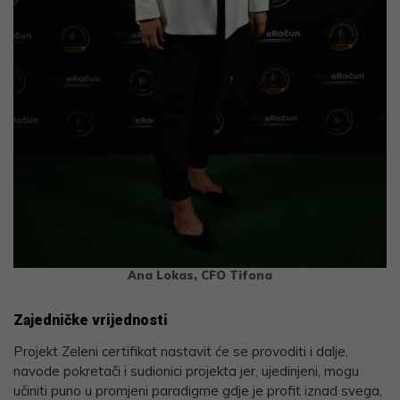
Ana Lokas, CFO Tifona
Zajedničke vrijednosti
Projekt Zeleni certifikat nastavit će se provoditi i dalje,
navode pokretači i sudionici projekta jer, ujedinjeni, mogu
učiniti puno u promjeni paradigme gdje je profit iznad svega,