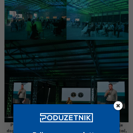
Prva godišnjica projekta Zeleni certifikat obilježena je
događanjem na aerodromu Lučko gdje je njegov pokretač,