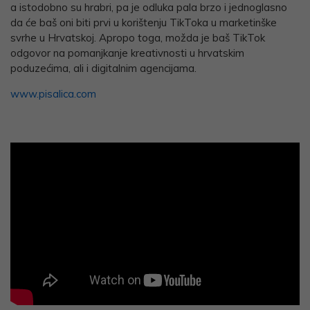
a istodobno su hrabri, pa je odluka pala brzo i jednoglasno
da će baš oni biti prvi u korištenju TikToka u marketinške
svrhe u Hrvatskoj. Apropo toga, možda je baš TikTok
odgovor na pomanjkanje kreativnosti u hrvatskim
poduzećima, ali i digitalnim agencijama.
www.pisalica.com