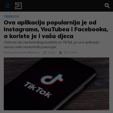
Skip to content
TRENDOVI
Ova aplikacija popularnija je od
Instagrama, YouTubea i Facebooka,
a koriste je i vaša djeca
Ostavite dio marketinškog budžeta za TikTok, jer ova aplikacija
donosi veliki marketinški potencijal.
Andreja Rambrot Malenica
2
min
20.12.2019.