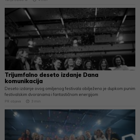
Trijumfalno deseto izdanje Dana
komunikacija
Deseto izdanje ovog omiljenog festivala obilježeno je dupkom punim
festivalskim dvoranama i fantastičnom energijom
PR objava
3
min