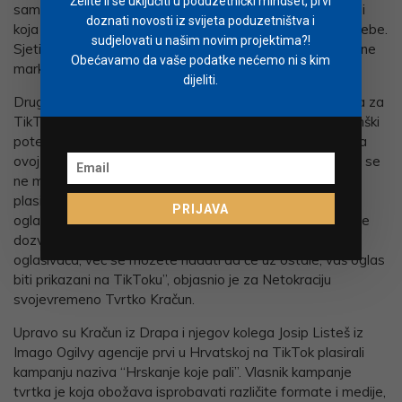
Želite li se uključiti u poduzetnički mindset, prvi
sama mreža neće biti toliko zanimljiva jer je riječ o skupini
doznati novosti iz svijeta poduzetništva i
koja nema platežne moći. No nemojte zavaravati sami sebe.
sudjelovati u našim novim projektima?!
Sjetite se, koliko često vaši klinci sami zapravo biraju robne
Obećavamo da vaše podatke nećemo ni s kim
marke koje zatim plaćate vi sami.
dijeliti.
Drugim riječima, ostavite dio svog marketinškog budžeta za
TikTok, jer ova aplikacija sa sobom donosi veliki marketinški
potencijal. Da se razumijemo, mogućnosti oglašavanja na
ovoj društvenoj mreži tek su u začetku, no to ne znači da se
ne možete promovirati. “Jedino kako trenutno možete
plasirati plaćeni oglas na TikToku je putem Facebook
PRIJAVA
oglašavanja i to kroz Audience Network. No, Facebook ne
dozvoljava odabir konkretne platforme u svojoj mreži
oglašivača, već se možete nadati da će uz ostale, vaš oglas
biti prikazani na TikToku”, objasnio je za Netokraciju
svojevremeno Tvrtko Kračun.
Upravo su Kračun iz Drapa i njegov kolega Josip Listeš iz
Imago Ogilvy agencije prvi u Hrvatskoj na TikTok plasirali
kampanju naziva “Hrskanje koje pali”. Vlasnik kampanje
tvrtka je koja obožava isprobavati različite formate i medije,