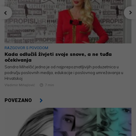
RAZGOVOR S POVODOM
Kada odlučiš živjeti svoje snove, a ne tuđa
očekivanja
Sandra Mihelčić jedna je od najprepoznatljivijih poduzetnica u
području poslovnih medija, edukacije i poslovnog umrežavanja u
Hrvatskoj
Vladimir Mihajlović
7
min
POVEZANO