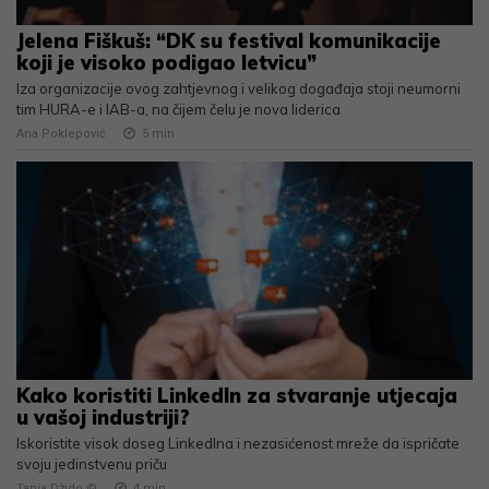
Jelena Fiškuš: “DK su festival komunikacije
koji je visoko podigao letvicu”
Iza organizacije ovog zahtjevnog i velikog događaja stoji neumorni
tim HURA-e i IAB-a, na čijem čelu je nova liderica
Ana Poklepović
5
min
Kako koristiti LinkedIn za stvaranje utjecaja
u vašoj industriji?
Iskoristite visok doseg LinkedIna i nezasićenost mreže da ispričate
svoju jedinstvenu priču
Tanja Džido ©️
4
min