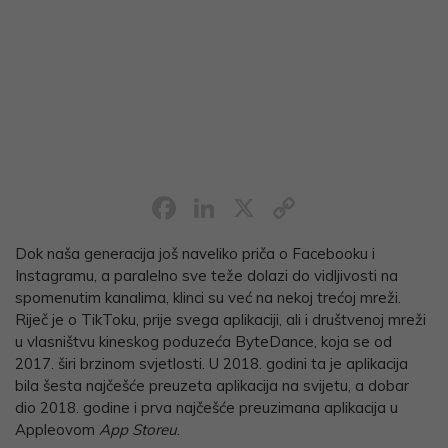
Facebook
LinkedIn
X
Copy
Link
Dok naša generacija još naveliko priča o Facebooku i
Instagramu, a paralelno sve teže dolazi do vidljivosti na
spomenutim kanalima, klinci su već na nekoj trećoj mreži.
Riječ je o TikToku, prije svega aplikaciji, ali i društvenoj mreži
u vlasništvu kineskog poduzeća ByteDance, koja se od
2017. širi brzinom svjetlosti. U 2018. godini ta je aplikacija
bila šesta najčešće preuzeta aplikacija na svijetu, a dobar
dio 2018. godine i prva najčešće preuzimana aplikacija u
Appleovom
App Storeu
.