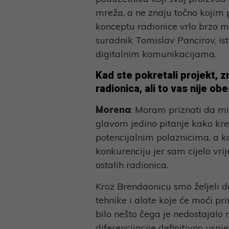
mreža, a ne znaju točno kojim 
konceptu radionice vrlo brzo m
suradnik Tomislav Pancirov, is
digitalnim komunikacijama.
Kad ste pokretali projekt, zna
radionica, ali to vas nije ob
Morena
: Moram priznati da m
glavom jedino pitanje kako krei
potencijalnim polaznicima, a k
konkurenciju jer sam cijelo vri
ostalih radionica.
Kroz Brendaonicu smo željeli d
tehnike i alate koje će moći pri
bilo nešto čega je nedostajalo 
diferencijacije definitivno uspjel