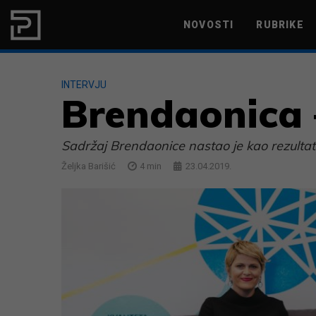
Skip to content
NOVOSTI
RUBRIKE
MARKETING
PRODUKTIVNOST
INTERVJU
Brendaonica –
Sadržaj Brendaonice nastao je kao rezultat
Željka Barišić
4
min
23.04.2019.