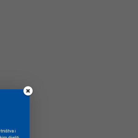
tništva i
m dijeliti.