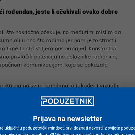
i rođendan, jeste li očekivali ovako dobre
li što nas točno očekuje, no međutim, mislim da
mnjali u ono što radimo jer nam je to strast i
m time ta strast tjera nas naprijed. Konstantno
mo privlačili potencijalne polaznike radionica,
stupačnom komunikacijom, koja se pokazala
ikacija na svim kanalima, a također i vizualni
k učinak na privlačenje specifične publike.
znatljivi te su pronašli svoje mjesto u
mreža, baš kao što se pojedinci, proizvodi i
ojim komparativnim prednostima te postaju
Prijava na newsletter
i se uključiti u poduzetnički mindset, prvi doznati novosti iz svijeta poduze
i u našim novim projektima?! Obećavamo da vaše podatke nećemo ni s ki