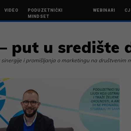
VIDEO
PODUZETNIČKI
WEBINARI
CJ
MINDSET
TEHNOLOGIJA
GREEN FUTURE
NOVAC
ŽIVOTNI STIL
NOVI POD
 put u središte d
 sinergije i promišljanja o marketingu na društvenim