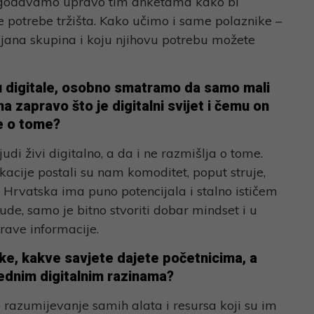
ilagođavamo upravo tim anketama kako bi
e potrebe tržišta. Kako učimo i same polaznike –
iljana skupina i koju njihovu potrebu možete
eru digitale, osobno smatramo da samo mali
a zapravo što je digitalni svijet i čemu on
je o tome?
udi živi digitalno, a da i ne razmišlja o tome.
kacije postali su nam komoditet, poput struje,
. Hrvatska ima puno potencijala i stalno ističem
ude, samo je bitno stvoriti dobar mindset i u
rave informacije.
ke, kakve savjete dajete početnicima, a
ednim digitalnim razinama?
o razumijevanje samih alata i resursa koji su im