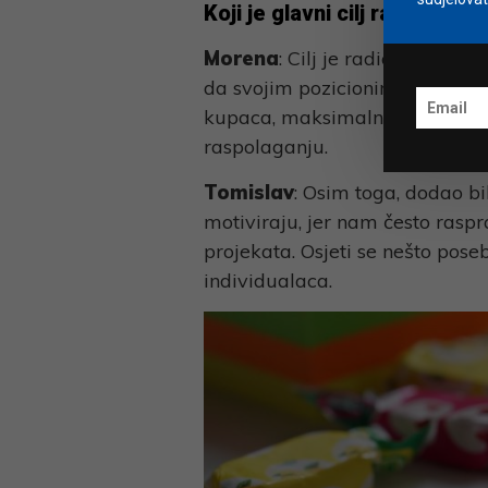
Koji je glavni cilj radionice
Morena
: Cilj je radionica da s
da svojim pozicioniranjem kroz
kupaca, maksimalno koristeći p
raspolaganju.
Tomislav
: Osim toga, dodao b
motiviraju, jer nam često raspr
projekata. Osjeti se nešto pos
individualaca.