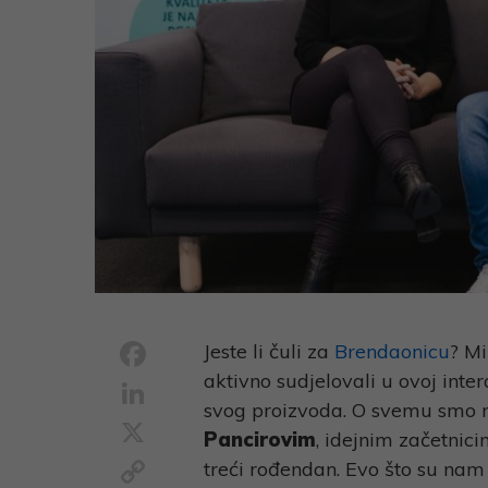
Facebook
Jeste li čuli za
Brendaonicu
? Mi
aktivno sudjelovali u ovoj inte
LinkedIn
svog proizvoda. O svemu smo 
X
Pancirovim
, idejnim začetnici
Copy
treći rođendan. Evo što su nam