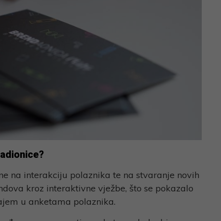
radionice?
ne na interakciju polaznika te na stvaranje novih
ndova kroz interaktivne vježbe, što se pokazalo
žajem u anketama polaznika.