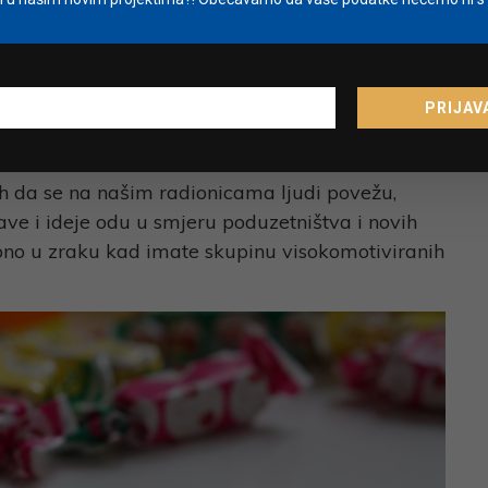
? Čemu želite naučiti svoje polaznike?
e pojedinci, proizvodi i usluge istaknu u masi te
 autentičan sadržaj pronađu put do svojih
PRIJAV
otencijal besplatnih alata koje imaju na
ih da se na našim radionicama ljudi povežu,
ave i ideje odu u smjeru poduzetništva i novih
ebno u zraku kad imate skupinu visokomotiviranih