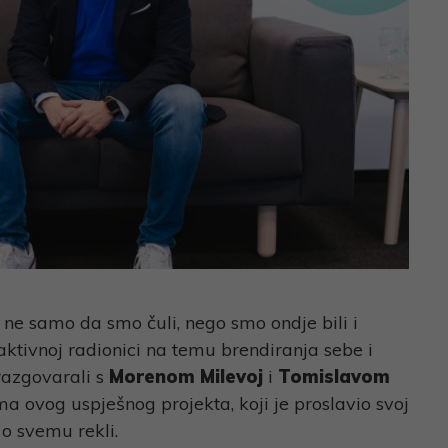
 ne samo da smo čuli, nego smo ondje bili i
raktivnoj radionici na temu brendiranja sebe i
razgovarali s
Morenom Milevoj
i
Tomislavom
ma ovog uspješnog projekta, koji je proslavio svoj
 o svemu rekli.