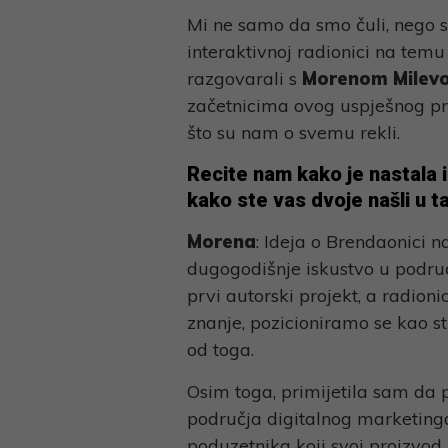
Link
Mi ne samo da smo čuli, nego sm
interaktivnoj radionici na tem
razgovarali s
Morenom Milevo
začetnicima ovog uspješnog proj
što su nam o svemu rekli.
Recite nam kako je nastala i
kako ste vas dvoje našli u 
Morena
: Ideja o Brendaonici n
dugogodišnje iskustvo u podru
prvi autorski projekt, a radion
znanje, pozicioniramo se kao s
od toga.
Osim toga, primijetila sam da 
područja digitalnog marketing
poduzetnika koji svoj proizvod 