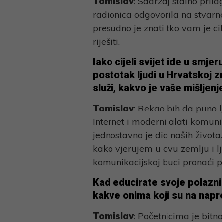
Tomislav
: Sadržaj stalno pr
radionica odgovorila na stvarn
presudno je znati tko vam je c
riješiti.
Iako cijeli svijet ide u smj
postotak ljudi u Hrvatskoj zn
služi, kakvo je vaše mišljen
Tomislav
: Rekao bih da puno lj
Internet i moderni alati komuni
jednostavno je dio naših života
kako vjerujem u ovu zemlju i lj
komunikacijskoj buci pronaći p
Kad educirate svoje polazni
kakve onima koji su na napr
Tomislav
: Početnicima je bitn