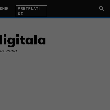
ENIK
PRETPLATI
SE
UZETNIK
INOVACIJA
BITI BOLJI
igitala
 mrežama.