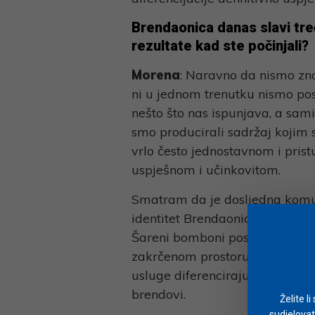
Brendaonica danas slavi treć
rezultate kad ste počinjali?
Morena
: Naravno da nismo zna
ni u jednom trenutku nismo posu
nešto što nas ispunjava, a sami
smo producirali sadržaj kojim s
vrlo često jednostavnom i pri
uspješnom i učinkovitom.
Smatram da je dosljedna komun
identitet Brendaonice imao veli
Šareni bomboni postali su prepo
zakrčenom prostoru društvenih 
usluge diferenciraju nekim sv
brendovi.
Želite l
sudjelovat