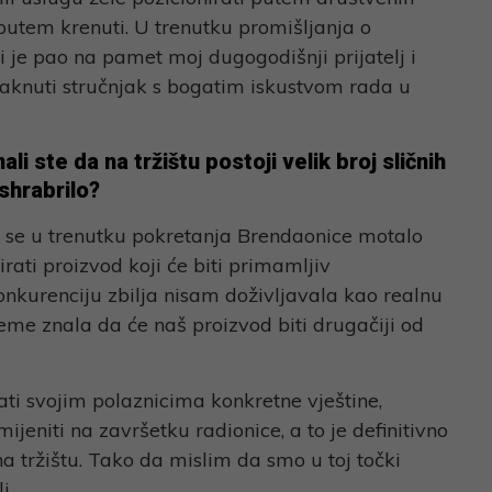
putem krenuti. U trenutku promišljanja o
i je pao na pamet moj dugogodišnji prijatelj i
taknuti stručnjak s bogatim iskustvom rada u
li ste da na tržištu postoji velik broj sličnih
eshrabrilo?
i se u trenutku pokretanja Brendaonice motalo
rati proizvod koji će biti primamljiv
onkurenciju zbilja nisam doživljavala kao realnu
jeme znala da će naš proizvod biti drugačiji od
ati svojim polaznicima konkretne vještine,
mijeniti na završetku radionice, a to je definitivno
na tržištu. Tako da mislim da smo u toj točki
i.