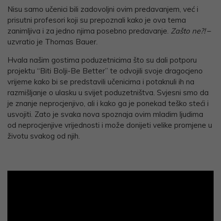
Nisu samo učenici bili zadovoljni ovim predavanjem, već i
prisutni profesori koji su prepoznali kako je ova tema
zanimljiva i za jedno njima posebno predavanje.
Zašto ne?!
–
uzvratio je Thomas Bauer.
Hvala našim gostima poduzetnicima što su dali potporu
projektu “Biti Bolji-Be Better” te odvojili svoje dragocjeno
vrijeme kako bi se predstavili učenicima i potaknuli ih na
razmišljanje o ulasku u svijet poduzetništva. Svjesni smo da
je znanje neprocjenjivo, ali i kako ga je ponekad teško steći i
usvojiti. Zato je svaka nova spoznaja ovim mladim ljudima
od neprocjenjive vrijednosti i može donijeti velike promjene u
životu svakog od njih.