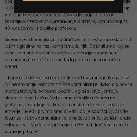
posjet Thomasa Bauera, direktora tvrtke Grizli komunikacije
iz Zagreba. Thomas je s kolegicom Larom Levak 17. svibnja
posjetio Gospodarsku školu Varaždin, gdje je održao
zanimljivo interaktivno predavanje o tržišnoj komunikaciji za
40-ak učenika i nekoliko profesora.
Govorio je o komunikaciji na društvenim mrežama, o dobrim i
lošim oglasima te razlikama između njih. Saznali smo koji su
kanali komunikacije bitni i koliko su emocije presudne u
komunikaciji te zašto većina ljudi preferira neki određeni
brend.
Thomas je učenicima rekao kako kod nas mnoge kompanije
još ne shvaćaju važnost tržišne komunikacije i kako dio novca
moraju izdvojiti, odnosno uložiti u oglašavanje, jer to je
ulaganje, a ne trošak. Vidjeli smo nekoliko reklama na
globalnoj razini koje su kod svih prisutnih itekako izazvale
emocije. “Među prvima smo shvatili da je sadržaj ključ i vrlo
bitan za tržišno komuniciranje, a hoćete li priču ispričati preko
billboarda, TV reklame, intervjua u PR-u ili društvenih mreža,
drugo je pitanje.”