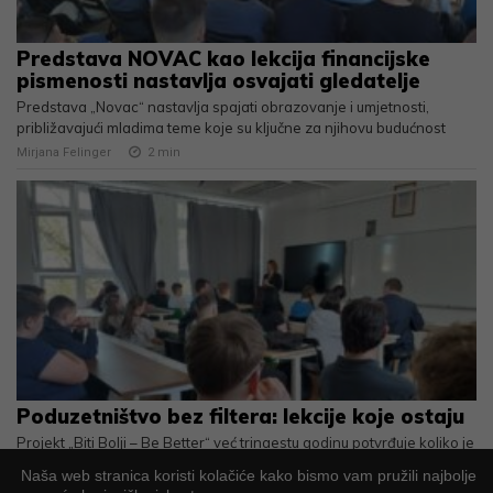
Predstava NOVAC kao lekcija financijske
pismenosti nastavlja osvajati gledatelje
Predstava „Novac“ nastavlja spajati obrazovanje i umjetnosti,
približavajući mladima teme koje su ključne za njihovu budućnost
Mirjana Felinger
2
min
Poduzetništvo bez filtera: lekcije koje ostaju
Projekt „Biti Bolji – Be Better“ već trinaestu godinu potvrđuje koliko je
mladima važno približiti stvarni svijet poduzetništva
Naša web stranica koristi kolačiće kako bismo vam pružili najbolje
Mirjana Felinger
2
min