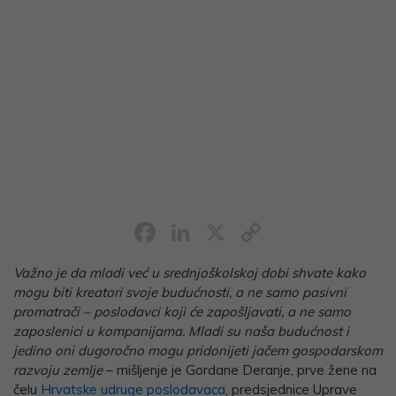
Facebook
LinkedIn
X
Copy
Link
Važno je da mladi već u srednjoškolskoj dobi shvate kako
mogu biti kreatori svoje budućnosti, a ne samo pasivni
promatrači – poslodavci koji će zapošljavati, a ne samo
zaposlenici u kompanijama. Mladi su naša budućnost i
jedino oni dugoročno mogu pridonijeti jačem gospodarskom
razvoju zemlje
– mišljenje je Gordane Deranje, prve žene na
čelu
Hrvatske udruge poslodavaca
, predsjednice Uprave