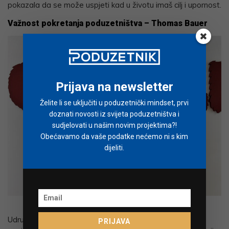
pokazala da se može uspjeti kad u životu imaš cilj i upornost.
Važnost pokretanja poduzetništva – Thomas Bauer
Prijava na newsletter
Želite li se uključiti u poduzetnički mindset, prvi
doznati novosti iz svijeta poduzetništva i
sudjelovati u našim novim projektima?!
Obećavamo da vaše podatke nećemo ni s kim
dijeliti.
Thomas Bauer
Udruga “Biti Bolji” i časopis Poduzetnik organizirali su i
PRIJAVA