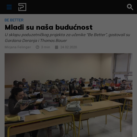
Skip to content
BE BETTER
Mladi su naša budućnost
U sklopu poduzetničkog projekta za učenike “Be Better”, gostovali su
Gordana Deranja i Thomas Bauer
Mirjana Felinger
3
min
24.02.2020.