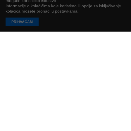
moguće korisničko iskustvo.
Informacije o kolačićima koje koristimo ili opcije za isključivanje
kolačića možete pronaći u
postavkama
.
PRIHVAĆAM
Predstava “Novac” nastavlja osvajati
gledatelje diljem Hrvatske
Predstava je početkom ožujka gostovala u Dječjem kreativnom
centru u Puli
Mirjana Felinger
2
min
UČITAJ JOŠ