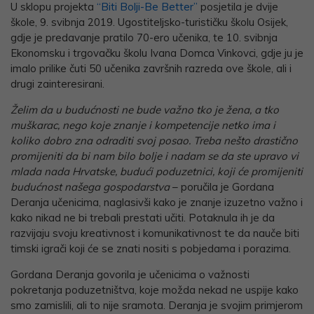
U sklopu projekta
“Biti Bolji-Be Better”
posjetila je dvije
škole, 9. svibnja 2019. Ugostiteljsko-turističku školu Osijek,
gdje je predavanje pratilo 70-ero učenika, te 10. svibnja
Ekonomsku i trgovačku školu Ivana Domca Vinkovci, gdje ju je
imalo prilike čuti 50 učenika završnih razreda ove škole, ali i
drugi zainteresirani.
Želim da u budućnosti ne bude važno tko je žena, a tko
muškarac, nego koje znanje i kompetencije netko ima i
koliko dobro zna odraditi svoj posao. Treba nešto drastično
promijeniti da bi nam bilo bolje i nadam se da ste upravo vi
mlada nada Hrvatske, budući poduzetnici, koji će promijeniti
budućnost našega gospodarstva
– poručila je Gordana
Deranja učenicima, naglasivši kako je znanje izuzetno važno i
kako nikad ne bi trebali prestati učiti. Potaknula ih je da
razvijaju svoju kreativnost i komunikativnost te da nauče biti
timski igrači koji će se znati nositi s pobjedama i porazima.
Gordana Deranja govorila je učenicima o važnosti
pokretanja poduzetništva, koje možda nekad ne uspije kako
smo zamislili, ali to nije sramota. Deranja je svojim primjerom