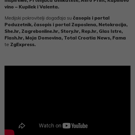
InspireMe, Prtenjača delikatese, Aero Print, Kupinovo
vino – Kupilek i Valenta.
Medijski pokrovitelji događaja su
časopis i portal
Poduzetnik, časopis i portal Zaposlena,
Netokracija
,
She.hr, Zagrebonline.hr, Story.hr, Rep.hr, Glas Istre,
Flash.hr, Moja Domovina, Total Croatia News, Fama
te
ZgExpress.