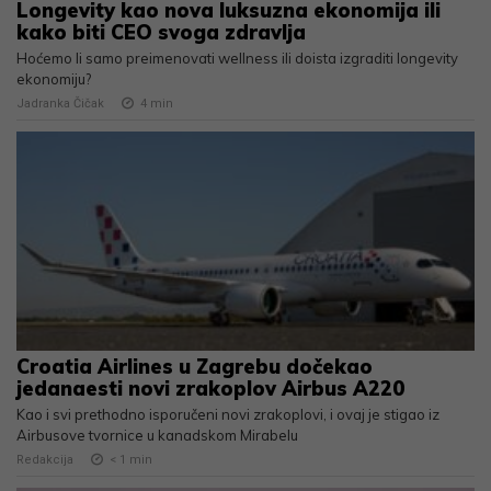
Longevity kao nova luksuzna ekonomija ili
kako biti CEO svoga zdravlja
Hoćemo li samo preimenovati wellness ili doista izgraditi longevity
ekonomiju?
Jadranka Čičak
4
min
Croatia Airlines u Zagrebu dočekao
jedanaesti novi zrakoplov Airbus A220
Kao i svi prethodno isporučeni novi zrakoplovi, i ovaj je stigao iz
Airbusove tvornice u kanadskom Mirabelu
Redakcija
< 1
min