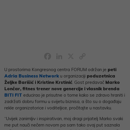
Facebook
LinkedIn
X
Copy
Link
U prostorima Kongresnog centra FORUM održan je
peti
Adria Business Network
u organizaciji
poduzetnica
Željke Barišić i Kristine Krstinić
. Gost predavač
Marko
Lončar, fitnes trener nove genercije i vlasnik brenda
BITI FIT
educirao je prisutne o tome kako se zdravo hraniti i
zadržati dobru formu u svijetu biznisa, a što su o događaju
rekle organizatorice i voditeljice, pročitajte u nastavku.
“Uvijek zanimljiv i inspirativan, moj dragi prijatelj Marko svaki
me put nauči nečem novom pa sam tako ovaj put saznala