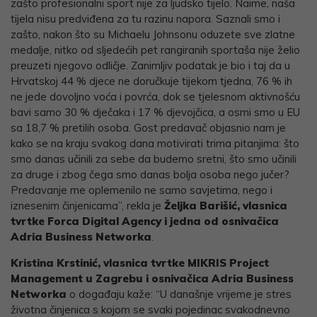
zašto profesionalni sport nije za ljudsko tijelo. Naime, naša
tijela nisu predviđena za tu razinu napora. Saznali smo i
zašto, nakon što su Michaelu Johnsonu oduzete sve zlatne
medalje, nitko od sljedećih pet rangiranih sportaša nije želio
preuzeti njegovo odličje. Zanimljiv podatak je bio i taj da u
Hrvatskoj 44 % djece ne doručkuje tijekom tjedna, 76 % ih
ne jede dovoljno voća i povrća, dok se tjelesnom aktivnošću
bavi samo 30 % dječaka i 17 % djevojčica, a osmi smo u EU
sa 18,7 % pretilih osoba. Gost predavač objasnio nam je
kako se na kraju svakog dana motivirati trima pitanjima: što
smo danas učinili za sebe da budemo sretni, što smo učinili
za druge i zbog čega smo danas bolja osoba nego jučer?
Predavanje me oplemenilo ne samo savjetima, nego i
iznesenim činjenicama”, rekla je
Željka Barišić, vlasnica
tvrtke Forca Digital Agency i jedna od osnivačica
Adria Business Networka
.
Kristina Krstinić,
vlasnica tvrtke MIKRIS Project
Management u Zagrebu i osnivačica Adria Business
Networka
o događaju kaže: “U današnje vrijeme je stres
životna činjenica s kojom se svaki pojedinac svakodnevno