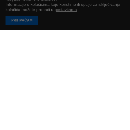
Informacije o kolačićima koje koristimo ili opcije za isključivanje
kolačića možete pronaći u
postavkama
.
PRIHVAĆAM
Deseti Airbus A220 stigao u flotu Croatia
Airlinesa: prvi A220 u svijetu u vizualnom
identitetu Star Alliancea
Do kraja ove godine očekuje se isporuka još četiri zrakoplova Airbus
A220-300, a projekt cjelokupne obnove flote trebao bi završiti 2027.
PR objava
3
min
UČITAJ JOŠ
PODUZETNIK
Impressum
O nama
Oglašavanje