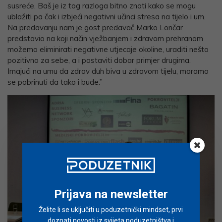
susreće. Baš je iz tog razloga bitno znati kako se mogu
ublažiti pa čak i izbjeći negativni učinci stresa na tijelo i um.
Na predavanju nam je gost predavač Marko Lončar
predstavio na koji način vježbanjem i zdravom prehranom
možemo eliminirati negativne utjecaje okoline, uraditi nešto
pozitivno za sebe, a i postaviti dobar primjer drugima.
Imajući na umu da zdrav duh biva u zdravom tijelu, moramo
se pobrinuti da tako i bude.”
Prijava na newsletter
Želite li se uključiti u poduzetnički mindset, prvi
doznati novosti iz svijeta poduzetništva i