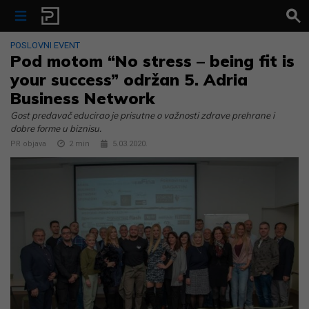
Skip to content
POSLOVNI EVENT
Pod motom “No stress – being fit is
your success” održan 5. Adria
Business Network
Gost predavač educirao je prisutne o važnosti zdrave prehrane i
dobre forme u biznisu.
PR objava
2
min
5.03.2020.