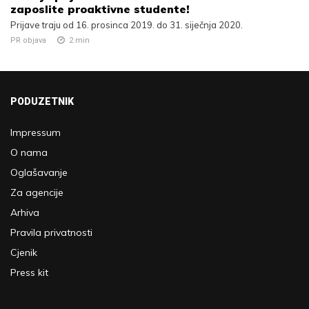
zaposlite proaktivne studente!
Prijave traju od 16. prosinca 2019. do 31. siječnja 2020.
PR objava
2
min
PODUZETNIK
Impressum
O nama
Oglašavanje
Za agencije
Arhiva
Pravila privatnosti
Cjenik
Press kit