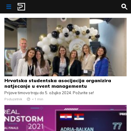
Skip to content
Hrvatska studentska asocijacija organizira
natjecanje u event managementu
Prijave timova traju do 5. ožujka 2024. Požurite se!
Poduzetnik
< 1
min