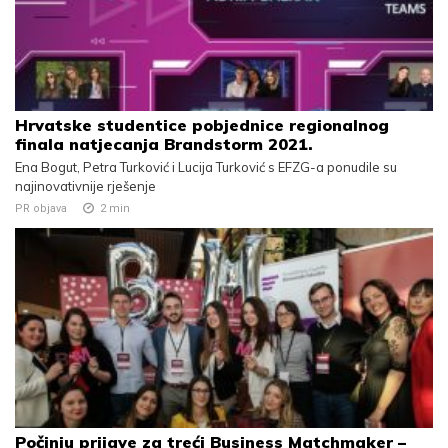
Hrvatske studentice pobjednice regionalnog
finala natjecanja Brandstorm 2021.
Ena Bogut, Petra Turković i Lucija Turković s EFZG-a ponudile su
najinovativnije rješenje
PR objava
2
min
Počinju prijave za treći Business Matchmaker –