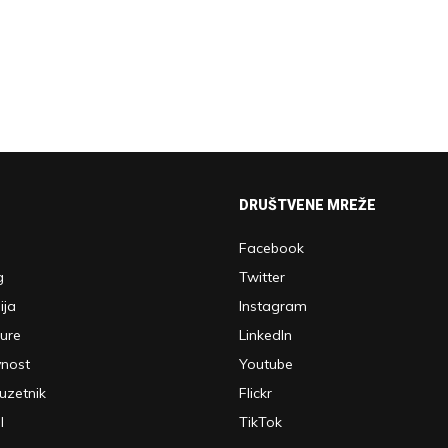
DRUŠTVENE MREŽE
Facebook
g
Twitter
ija
Instagram
ture
LinkedIn
vnost
Youtube
uzetnik
Flickr
l
TikTok