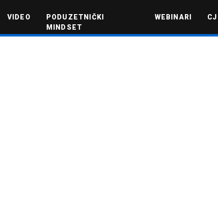
VIDEO
PODUZETNIČKI
WEBINARI
CJ
MINDSET
TEHNOLOGIJA
GREEN FUTURE
NOVAC
ŽIVOTNI STIL
NOVI POD