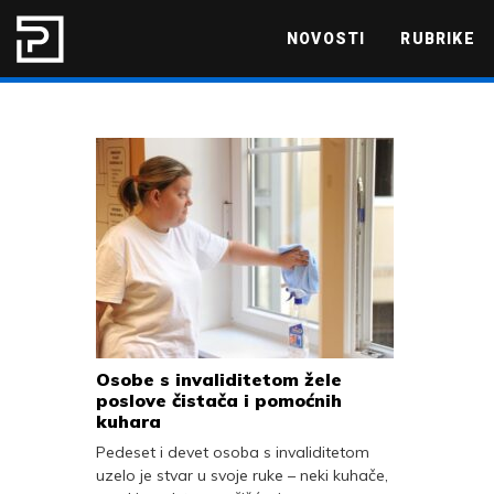
Skip to content
NOVOSTI
RUBRIKE
MARKETING
PRODUKTIVNOST
Osobe s invaliditetom žele
poslove čistača i pomoćnih
kuhara
Pedeset i devet osoba s invaliditetom
uzelo je stvar u svoje ruke – neki kuhače,