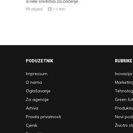
a neki sredstva za čišćenje.
PR objava
< 1
min
PODUZETNIK
RUBRIKE
Impressum
Inovacija
O nama
Marketin
Oglašavanje
Tehnolog
Za agencije
Green fu
Arhiva
Produkti
Pravila privatnosti
Novi pod
Cjenik
Životni sti