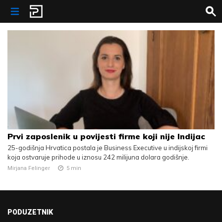
Skip to content
Prvi zaposlenik u povijesti firme koji nije Indijac
25-godišnja Hrvatica postala je Business Executive u indijskoj firmi
koja ostvaruje prihode u iznosu 242 milijuna dolara godišnje.
Mirjana Felinger
5
min
PODUZETNIK