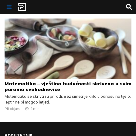
Skip to content
Matematika – vještina budućnosti skrivena u svim
porama svakodnevice
Matematika se skriva i u prirodi. Bez simetrije krila u odnosu na tijelo,
leptir ne bi mogao letjeti.
PR objava
2
min
PODUZETNIK