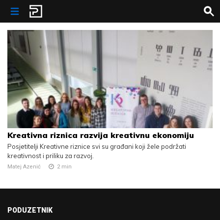
Skip to content
Kreativna riznica razvija kreativnu ekonomiju
Posjetitelji Kreativne riznice svi su građani koji žele podržati
kreativnost i priliku za razvoj.
Matej Azenić
2
min
PODUZETNIK