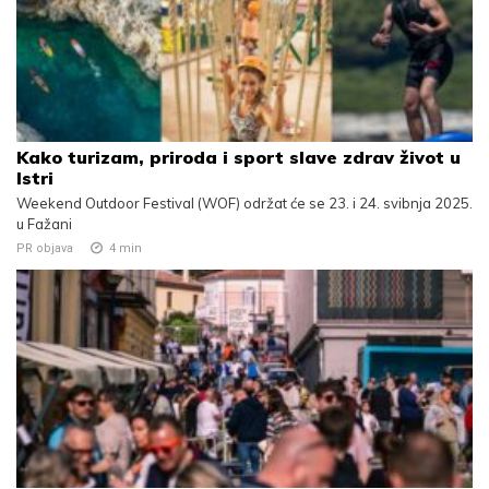
Kako turizam, priroda i sport slave zdrav život u
Istri
Weekend Outdoor Festival (WOF) održat će se 23. i 24. svibnja 2025.
u Fažani
PR objava
4
min