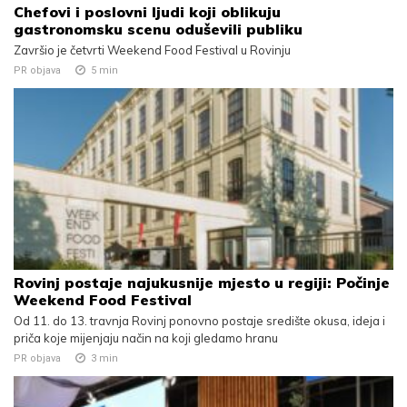
Chefovi i poslovni ljudi koji oblikuju
gastronomsku scenu oduševili publiku
Završio je četvrti Weekend Food Festival u Rovinju
PR objava
5
min
Rovinj postaje najukusnije mjesto u regiji: Počinje
Weekend Food Festival
Od 11. do 13. travnja Rovinj ponovno postaje središte okusa, ideja i
priča koje mijenjaju način na koji gledamo hranu
PR objava
3
min