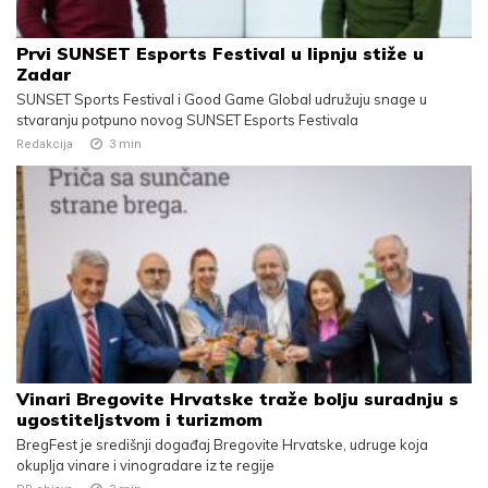
Prvi SUNSET Esports Festival u lipnju stiže u
Zadar
SUNSET Sports Festival i Good Game Global udružuju snage u
stvaranju potpuno novog SUNSET Esports Festivala
Redakcija
3
min
Vinari Bregovite Hrvatske traže bolju suradnju s
ugostiteljstvom i turizmom
BregFest je središnji događaj Bregovite Hrvatske, udruge koja
okuplja vinare i vinogradare iz te regije