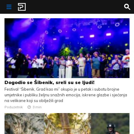
Skip to content
Dogodio se Šibenik, sreli su se ljudi!
Festival “Šibenik, Grad kao mi” okupio je u petak i subotu brojne
umjetnike i publiku željnu snažnih emocija, iskrene glazbe i sjećanja
na velikane koji su obilježili grad
Poduzetnik
3
min