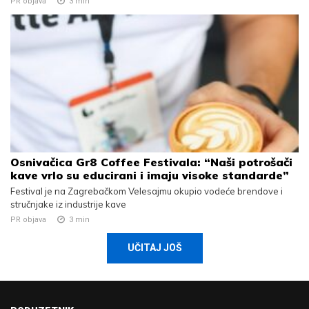
PR objava
3
min
Osnivačica Gr8 Coffee Festivala: “Naši potrošači
kave vrlo su educirani i imaju visoke standarde”
Festival je na Zagrebačkom Velesajmu okupio vodeće brendove i
stručnjake iz industrije kave
PR objava
3
min
UČITAJ JOŠ