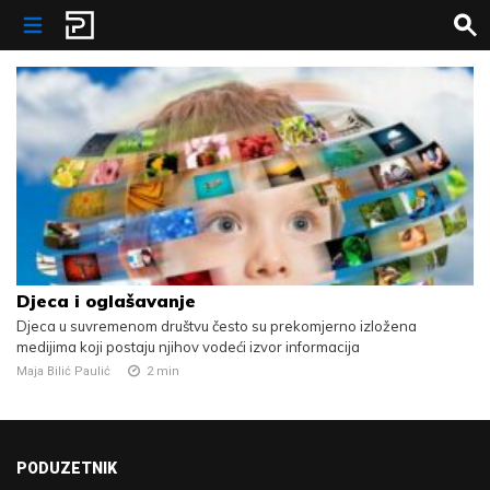
Skip to content
Djeca i oglašavanje
Djeca u suvremenom društvu često su prekomjerno izložena
medijima koji postaju njihov vodeći izvor informacija
Maja Bilić Paulić
2
min
PODUZETNIK